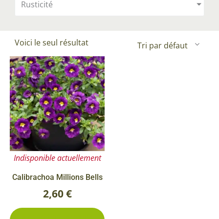
Rusticité
Voici le seul résultat
Ce
produit
a
plusieurs
variations.
Les
options
Indisponible actuellement
peuvent
être
Calibrachoa Millions Bells
choisies
2,60
€
sur
8 conditionnements
la