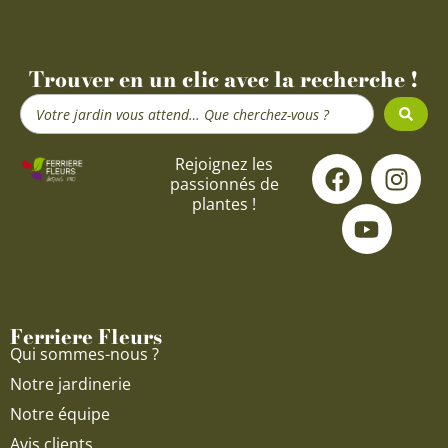
Trouver en un clic avec la recherche !
Search
...
F
Y
I
Rejoignez les
passionnés de
a
o
n
plantes !
c
u
s
e
t
t
b
u
a
o
b
g
o
e
r
Ferriere Fleurs
k
a
Qui sommes-nous ?
m
Notre jardinerie
Notre équipe
Avis clients