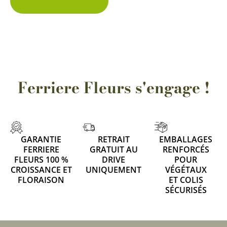
disponibles
page
du
produit
Ferriere Fleurs s'engage !
GARANTIE
RETRAIT
EMBALLAGES
FERRIERE
GRATUIT AU
RENFORCÉS
FLEURS 100 %
DRIVE
POUR
CROISSANCE ET
UNIQUEMENT
VÉGÉTAUX
FLORAISON
ET COLIS
SÉCURISÉS