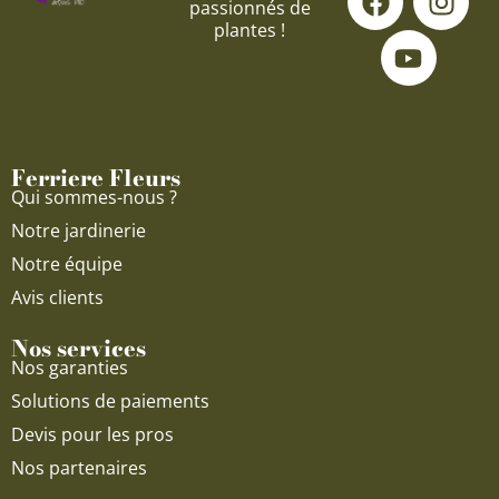
passionnés de
a
o
n
plantes !
c
u
s
e
t
t
b
u
a
o
b
g
o
e
r
Ferriere Fleurs
k
a
Qui sommes-nous ?
m
Notre jardinerie
Notre équipe
Avis clients
Nos services
Nos garanties
Solutions de paiements
Devis pour les pros
Nos partenaires