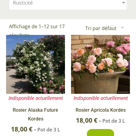
Rusticité
Affichage de 1–12 sur 17
résultats
Indisponible actuellement
Indisponible actuellement
Rosier Alaska Future
Rosier Apricola Kordes
Kordes
18,00
€
-
Pot de 3 L
18,00
€
-
Pot de 3 L
Découvrir