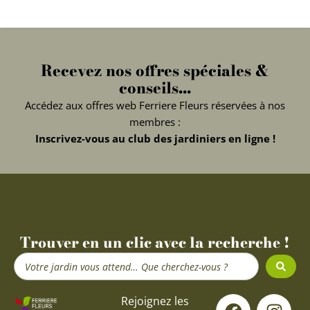
Recevez nos offres spéciales &
conseils...
Accédez aux offres web Ferriere Fleurs réservées à nos
membres :
Inscrivez-vous au club des jardiniers en ligne !
Trouver en un clic avec la recherche !
Search
...
F
Y
I
Rejoignez les