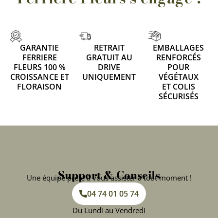
GARANTIE
RETRAIT
EMBALLAGES
FERRIERE
GRATUIT AU
RENFORCÉS
FLEURS 100 %
DRIVE
POUR
CROISSANCE ET
UNIQUEMENT
VÉGÉTAUX
FLORAISON
ET COLIS
SÉCURISÉS
Support & Conseils
Une équipe prête à vous assister à tout moment !
04 74 01 05 74
Du Lundi au Vendredi