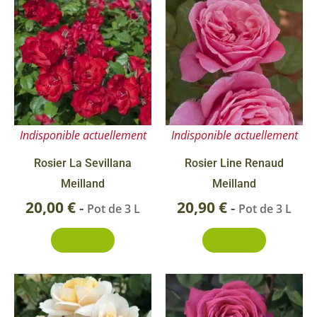
Indisponible actuellement
Indisponible actuellement
Rosier La Sevillana
Rosier Line Renaud
Meilland
Meilland
20,00
€
20,90
€
-
-
Pot de 3 L
Pot de 3 L
Découvrir
Découvrir