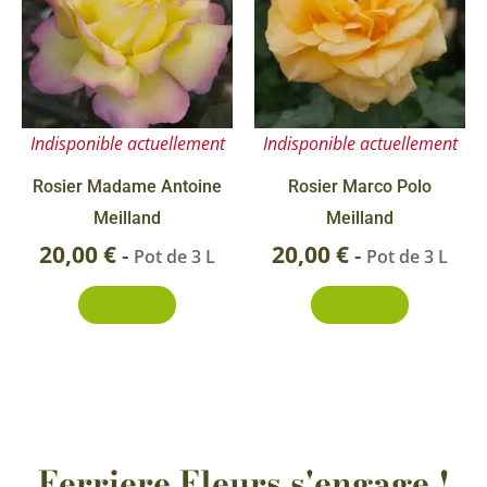
Indisponible actuellement
Indisponible actuellement
Rosier Madame Antoine
Rosier Marco Polo
Meilland
Meilland
20,00
€
20,00
€
-
-
Pot de 3 L
Pot de 3 L
Découvrir
Découvrir
Ferriere Fleurs s'engage !