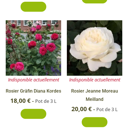
Découvrir
Indisponible actuellement
Indisponible actuellement
Rosier Gräfin Diana Kordes
Rosier Jeanne Moreau
18,00
€
Meilland
-
Pot de 3 L
20,00
€
-
Pot de 3 L
Découvrir
Découvrir