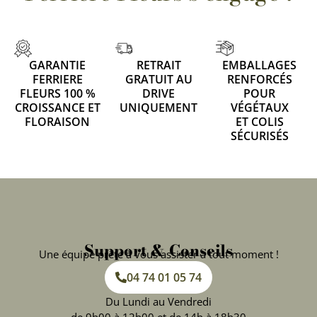
GARANTIE
RETRAIT
EMBALLAGES
FERRIERE
GRATUIT AU
RENFORCÉS
FLEURS 100 %
DRIVE
POUR
CROISSANCE ET
UNIQUEMENT
VÉGÉTAUX
FLORAISON
ET COLIS
SÉCURISÉS
Support & Conseils
Une équipe prête à vous assister à tout moment !
04 74 01 05 74
Du Lundi au Vendredi