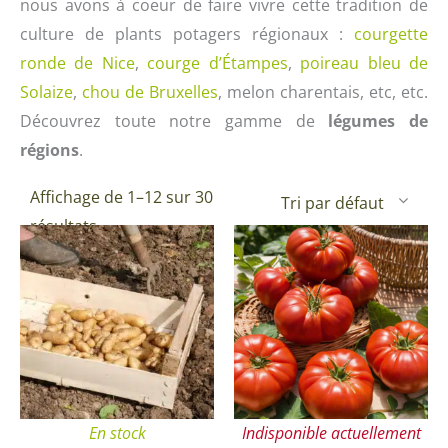
nous avons à coeur de faire vivre cette tradition de
culture de plants potagers régionaux :
courgette
ronde de Nice
,
courge d’Étampes
,
poireau bleu de
Solaize
,
chou de Bruxelles
, melon charentais, etc, etc.
Découvrez toute notre gamme de
légumes de
régions
.
Affichage de 1–12 sur 30
résultats
Ce
produit
a
plusieurs
variations.
Les
options
En stock
Indisponible actuellement
peuvent