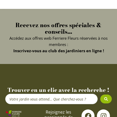
Recevez nos offres spéciales &
conseils...
Accédez aux offres web Ferriere Fleurs réservées à nos
membres :
Inscrivez-vous au club des jardiniers en ligne !
Trouver en un clic avec la recherche !
Search
...
F
Y
I
Rejoignez les