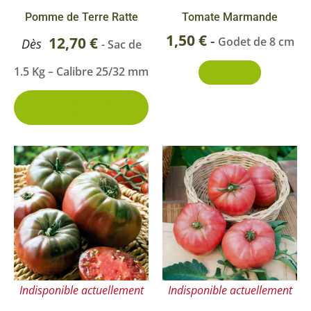
être
Pomme de Terre Ratte
Tomate Marmande
choisies
1,50
€
-
12,70
€
Godet de 8 cm
Dès
- Sac de
sur
1.5 Kg – Calibre 25/32 mm
Découvrir
la
page
6 conditionnements
disponibles
du
produit
Indisponible actuellement
Indisponible actuellement