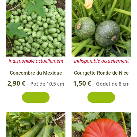
Indisponible actuellement
Indisponible actuellement
Concombre du Mexique
Courgette Ronde de Nice
2,90
€
1,50
€
-
-
Pot de 10,5 cm
Godet de 8 cm
Découvrir
Découvrir