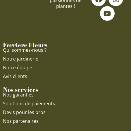
passionnés de
a
o
n
plantes !
c
u
s
e
t
t
b
u
a
o
b
g
o
e
r
Ferriere Fleurs
k
a
Qui sommes-nous ?
m
Notre jardinerie
Notre équipe
Avis clients
Nos services
Nos garanties
Solutions de paiements
Devis pour les pros
Nos partenaires