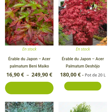
Ce
Plage
produit
de
a
prix :
plusieurs
16,90 €
variations.
Les
à
options
249,90 €
En stock
En stock
peuvent
être
Érable du Japon – Acer
Érable du Japon – Acer
choisies
palmatum Beni Maiko
Palmatum Deshôjo
sur
16,90
€
249,90
€
180,00
€
–
-
Pot de 20 L
la
3 conditionnements
Ajouter au panier
page
disponibles
du
produit