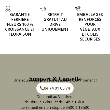
GARANTIE
RETRAIT
EMBALLAGES
FERRIERE
GRATUIT AU
RENFORCÉS
FLEURS 100 %
DRIVE
POUR
CROISSANCE ET
UNIQUEMENT
VÉGÉTAUX
FLORAISON
ET COLIS
SÉCURISÉS
Support & Conseils
Une équipe prête à vous assister à tout moment !
04 74 01 05 74
Du Lundi au Vendredi
de 9h00 à 12h00 et de 14h à 18h30
Le Samedi en non-stop de 9h00 à 18h30