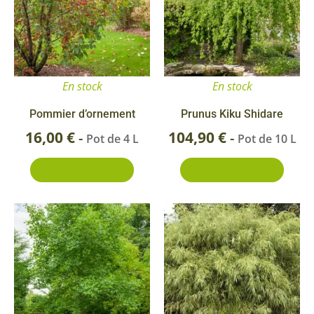
En stock
En stock
Pommier d’ornement
Prunus Kiku Shidare
16,00
€
104,90
€
-
-
Pot de 4 L
Pot de 10 L
Ajouter au panier
Ajouter au panier
Ce
pr
a
pl
va
Le