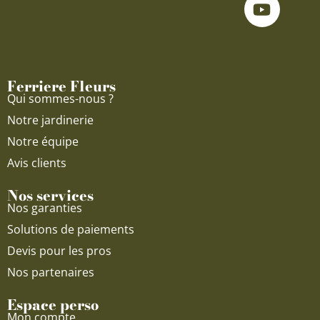
e
t
t
b
u
a
o
b
g
o
e
r
Ferriere Fleurs
k
a
Qui sommes-nous ?
m
Notre jardinerie
Notre équipe
Avis clients
Nos services
Nos garanties
Solutions de paiements
Devis pour les pros
Nos partenaires
Espace perso
Mon compte