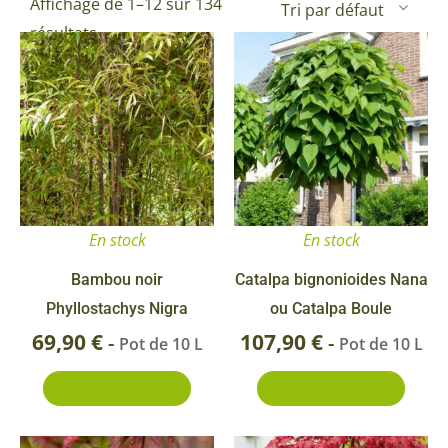
Affichage de 1–12 sur 134
résultats
En stock
En stock
Bambou noir
Catalpa bignonioides Nana
Phyllostachys Nigra
ou Catalpa Boule
69,90
€
107,90
€
-
-
Pot de 10 L
Pot de 10 L
Ajouter au panier
Ajouter au panier