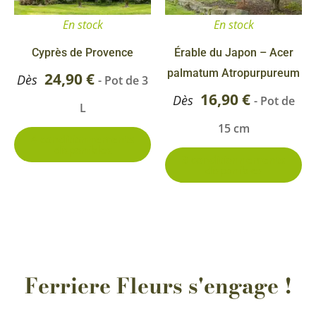
options
op
En stock
En stock
peuvent
pe
être
êt
Cyprès de Provence
Érable du Japon – Acer
choisies
ch
palmatum Atropurpureum
24,90
€
Dès
- Pot de 3
sur
su
16,90
€
Dès
- Pot de
L
la
la
15 cm
page
pa
4 conditionnements
disponibles
du
du
3 conditionnements
disponibles
produit
pr
Ferriere Fleurs s'engage !