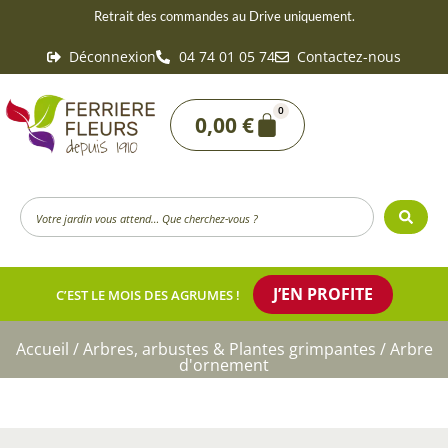
Aller
Retrait des commandes au Drive uniquement.
au
Déconnexion
04 74 01 05 74
Contactez-nous
contenu
0
Panier
0,00
€
Search
...
J’EN PROFITE
C’EST LE MOIS DES AGRUMES !
Accueil
/
Arbres, arbustes & Plantes grimpantes
/ Arbre
d'ornement