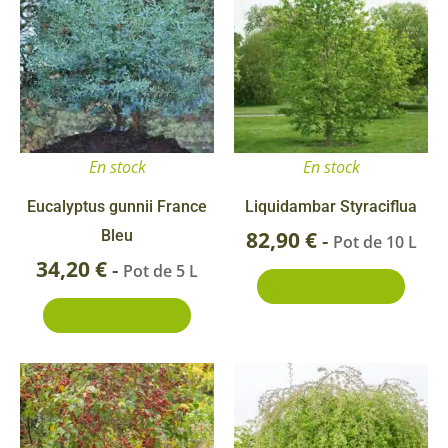
En stock
En stock
Eucalyptus gunnii France
Liquidambar Styraciflua
Bleu
82,90
€
-
Pot de 10 L
34,20
€
-
Pot de 5 L
Ajouter au panier
Ajouter au panier