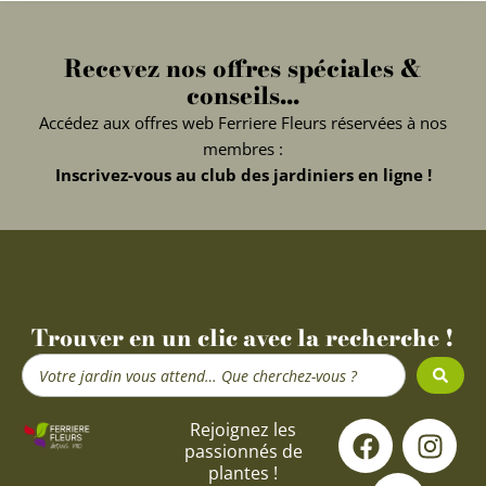
Recevez nos offres spéciales &
conseils...
Accédez aux offres web Ferriere Fleurs réservées à nos
membres :
Inscrivez-vous au club des jardiniers en ligne !
Trouver en un clic avec la recherche !
Search
...
F
Y
I
Rejoignez les
passionnés de
a
o
n
plantes !
c
u
s