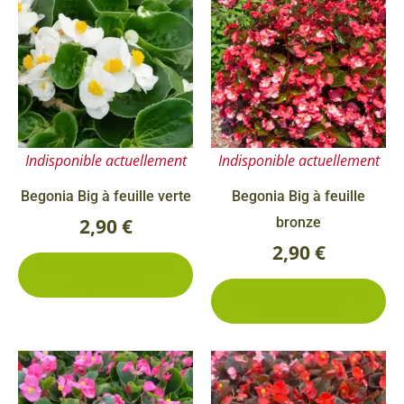
produit
pr
a
a
plusieurs
pl
variations.
va
Les
Le
options
op
Indisponible actuellement
Indisponible actuellement
peuvent
pe
être
êt
Begonia Big à feuille verte
Begonia Big à feuille
choisies
ch
2,90
€
bronze
sur
su
2,90
€
3 conditionnements
la
la
disponibles
2 conditionnements
page
pa
disponibles
du
du
produit
pr
Ce
Ce
produit
pr