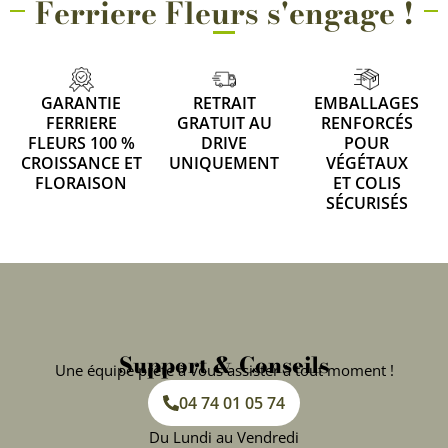
Ferriere Fleurs s'engage !
GARANTIE
RETRAIT
EMBALLAGES
FERRIERE
GRATUIT AU
RENFORCÉS
FLEURS 100 %
DRIVE
POUR
CROISSANCE ET
UNIQUEMENT
VÉGÉTAUX
FLORAISON
ET COLIS
SÉCURISÉS
Support & Conseils
Une équipe prête à vous assister à tout moment !
04 74 01 05 74
Du Lundi au Vendredi