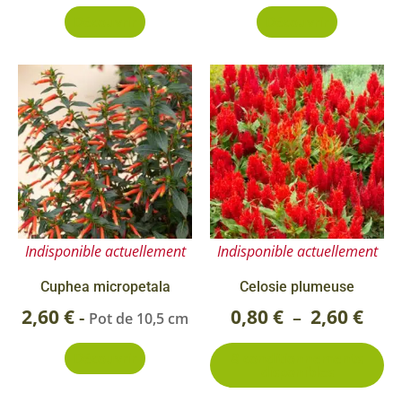
Découvrir
Découvrir
Ce
Plag
pr
de
a
prix 
pl
0,80
va
Le
à
op
2,60
Indisponible actuellement
Indisponible actuellement
pe
êt
Cuphea micropetala
Celosie plumeuse
ch
2,60
€
0,80
€
2,60
€
-
–
Pot de 10,5 cm
su
Découvrir
8 conditionnements
la
disponibles
pa