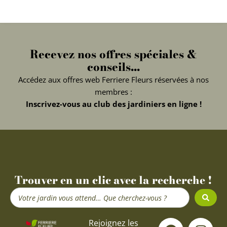
Recevez nos offres spéciales &
conseils...
Accédez aux offres web Ferriere Fleurs réservées à nos
membres :
Inscrivez-vous au club des jardiniers en ligne !
Trouver en un clic avec la recherche !
Search
...
F
Y
I
Rejoignez les