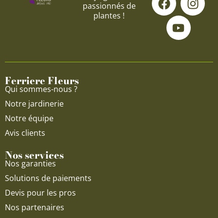
passionnés de
a
o
n
plantes !
c
u
s
e
t
t
b
u
a
o
b
g
o
e
r
Ferriere Fleurs
k
a
Qui sommes-nous ?
m
Notre jardinerie
Notre équipe
Avis clients
Nos services
Nos garanties
Solutions de paiements
Devis pour les pros
Nos partenaires