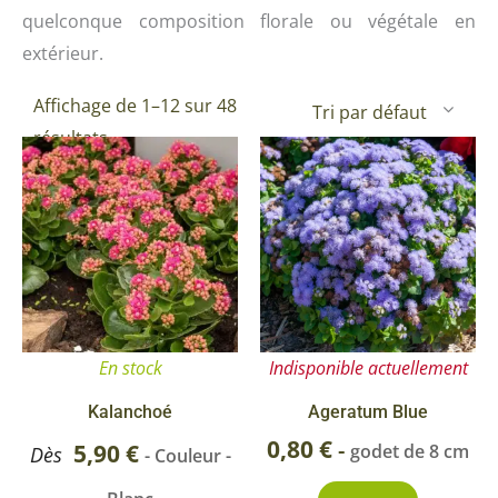
quelconque composition florale ou végétale en
extérieur.
Affichage de 1–12 sur 48
résultats
Ce
produit
a
plusieurs
variations.
Les
options
En stock
Indisponible actuellement
peuvent
être
Kalanchoé
Ageratum Blue
choisies
0,80
€
-
5,90
€
godet de 8 cm
Dès
- Couleur -
sur