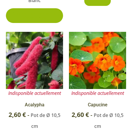
Blanc
Découvrir
la
page
5 conditionnements
disponibles
du
produit
Indisponible actuellement
Indisponible actuellement
Acalypha
Capucine
2,60
€
2,60
€
-
-
Pot de Ø 10,5
Pot de Ø 10,5
cm
cm