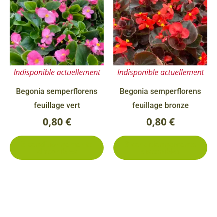
a
a
plusieurs
pl
variations.
va
Les
Le
options
op
Indisponible actuellement
Indisponible actuellement
peuvent
pe
être
êt
Begonia semperflorens
Begonia semperflorens
choisies
ch
feuillage vert
feuillage bronze
sur
su
0,80
€
0,80
€
la
la
3 conditionnements
3 conditionnements
page
pa
disponibles
disponibles
du
du
produit
pr