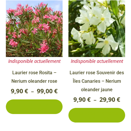
pr
Ce
Ce
Plage
Pla
produit
pr
de
de
a
a
prix :
prix
plusieurs
pl
9,90 €
9,90
variations.
va
Les
Le
à
à
options
op
99,00 €
29,9
Indisponible actuellement
Indisponible actuellement
peuvent
pe
être
êt
Laurier rose Rosita –
Laurier rose Souvenir des
choisies
ch
Nerium oleander rose
Îles Canaries – Nerium
sur
su
9,90
€
99,00
€
oleander jaune
–
la
la
9,90
€
29,90
€
–
4 conditionnements
page
pa
disponibles
2 conditionnements
du
du
disponibles
produit
pr