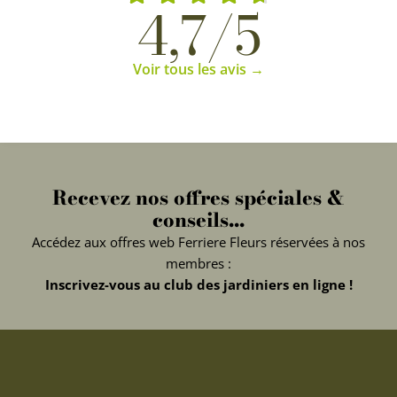
4,7/5
Voir tous les avis →
Recevez nos offres spéciales &
conseils...
Accédez aux offres web Ferriere Fleurs réservées à nos
membres :
Inscrivez-vous au club des jardiniers en ligne !