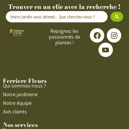
Trouver en un clic avec la recherche !
Search
...
F
Y
I
Rejoignez les
passionnés de
a
o
n
plantes !
c
u
s
e
t
t
b
u
a
o
b
g
o
e
r
Ferriere Fleurs
k
a
Qui sommes-nous ?
m
Notre jardinerie
Notre équipe
Avis clients
Nos services