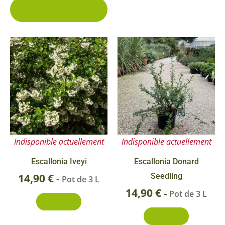
5 conditionnements
du
disponibles
produit
Indisponible actuellement
Indisponible actuellement
Escallonia Iveyi
Escallonia Donard
14,90
€
Seedling
-
Pot de 3 L
14,90
€
-
Pot de 3 L
Découvrir
Découvrir