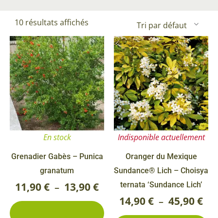
10 résultats affichés
Ce
Ce
Plage
Pla
produit
pr
de
de
a
a
prix :
prix
plusieurs
pl
11,90 €
14,
variations.
va
Les
Le
à
à
options
op
13,90 €
45,
En stock
Indisponible actuellement
peuvent
pe
être
êt
Grenadier Gabès – Punica
Oranger du Mexique
choisies
ch
granatum
Sundance® Lich – Choisya
sur
su
11,90
€
13,90
€
ternata ‘Sundance Lich’
–
la
la
14,90
€
45,90
€
–
2 conditionnements
page
pa
disponibles