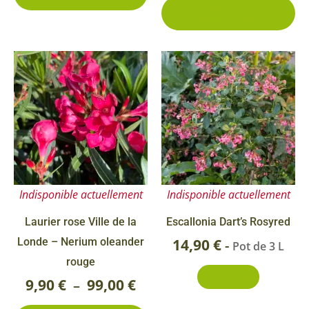
3 conditionnements
du
du
disponibles
produit
pr
Ce
Plage
produit
de
a
prix :
plusieurs
9,90 €
variations.
Les
à
options
99,00 €
Indisponible actuellement
Indisponible actuellement
peuvent
être
Laurier rose Ville de la
Escallonia Dart’s Rosyred
choisies
Londe – Nerium oleander
14,90
€
-
Pot de 3 L
sur
rouge
Découvrir
la
9,90
€
99,00
€
–
page