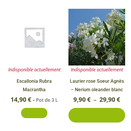
Ce
Pla
pr
de
a
prix
pl
9,90
va
Le
à
op
29,9
Indisponible actuellement
Indisponible actuellement
pe
êt
Escallonia Rubra
Laurier rose Soeur Agnès
ch
Macrantha
– Nerium oleander blanc
su
14,90
€
9,90
€
29,90
€
-
–
Pot de 3 L
la
Découvrir
2 conditionnements
pa
disponibles
du