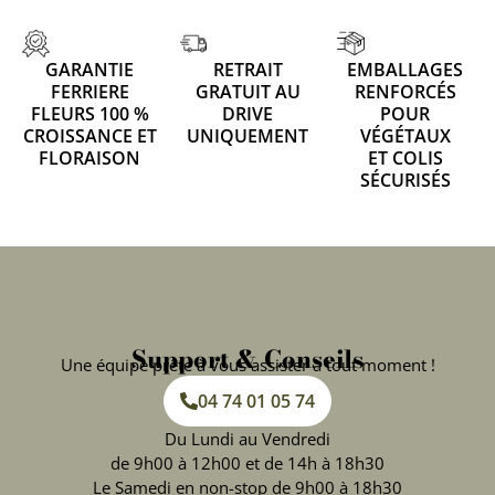
GARANTIE
RETRAIT
EMBALLAGES
FERRIERE
GRATUIT AU
RENFORCÉS
FLEURS 100 %
DRIVE
POUR
CROISSANCE ET
UNIQUEMENT
VÉGÉTAUX
FLORAISON
ET COLIS
SÉCURISÉS
Support & Conseils
Une équipe prête à vous assister à tout moment !
04 74 01 05 74
Du Lundi au Vendredi
de 9h00 à 12h00 et de 14h à 18h30
Le Samedi en non-stop de 9h00 à 18h30