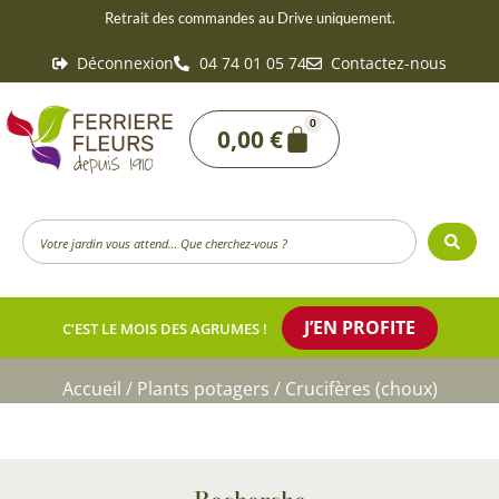
Aller
Retrait des commandes au Drive uniquement.
au
Déconnexion
04 74 01 05 74
Contactez-nous
contenu
0
Panier
0,00
€
Search
...
J’EN PROFITE
C’EST LE MOIS DES AGRUMES !
Accueil
/
Plants potagers
/ Crucifères (choux)