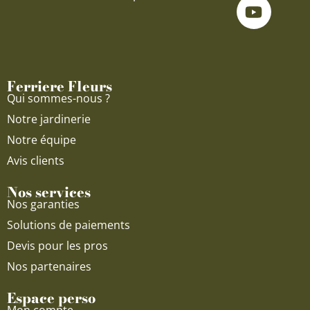
c
u
s
e
t
t
b
u
a
o
b
g
o
e
r
Ferriere Fleurs
k
a
Qui sommes-nous ?
m
Notre jardinerie
Notre équipe
Avis clients
Nos services
Nos garanties
Solutions de paiements
Devis pour les pros
Nos partenaires
Espace perso