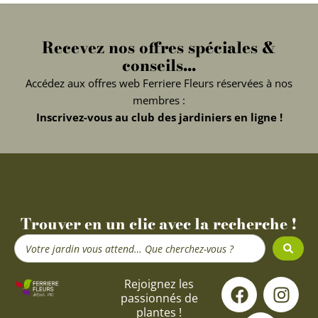
Recevez nos offres spéciales &
conseils...
Accédez aux offres web Ferriere Fleurs réservées à nos
membres :
Inscrivez-vous au club des jardiniers en ligne !
Trouver en un clic avec la recherche !
Search
...
F
Y
I
Rejoignez les
passionnés de
a
o
n
plantes !