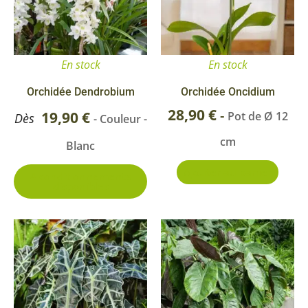
variations.
Les
options
En stock
En stock
peuvent
être
Orchidée Dendrobium
Orchidée Oncidium
choisies
28,90
€
-
19,90
€
Pot de Ø 12
Dès
- Couleur -
sur
cm
Blanc
la
page
Ajouter au panier
4 conditionnements
disponibles
du
produit
Ce
produit
a
plusieurs
variations.