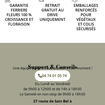
GARANTIE
RETRAIT
EMBALLAGES
FERRIERE
GRATUIT AU
RENFORCÉS
FLEURS 100 %
DRIVE
POUR
CROISSANCE ET
UNIQUEMENT
VÉGÉTAUX
FLORAISON
ET COLIS
SÉCURISÉS
Support & Conseils
Une équipe prête à vous assister à tout moment !
04 74 01 05 74
Du Lundi au Vendredi
de 9h00 à 12h00 et de 14h à 18h30
Le Samedi en non-stop de 9h00 à 18h30
27 route de Sain Bel à