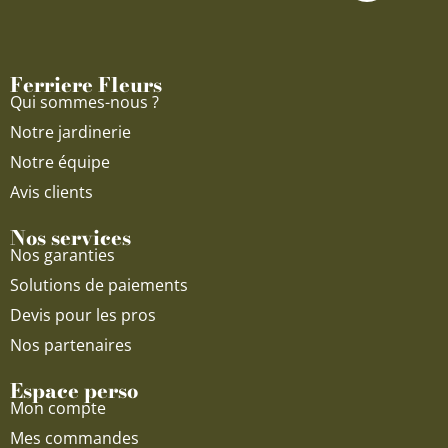
b
u
a
o
b
g
o
e
r
Ferriere Fleurs
k
a
Qui sommes-nous ?
m
Notre jardinerie
Notre équipe
Avis clients
Nos services
Nos garanties
Solutions de paiements
Devis pour les pros
Nos partenaires
Espace perso
Mon compte
Mes commandes