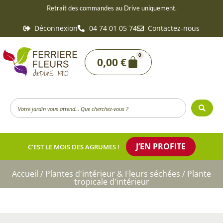
Aller
Retrait des commandes au Drive uniquement.
au
Déconnexion
04 74 01 05 74
Contactez-nous
contenu
0
Panier
0,00
€
Search
...
J’EN PROFITE
C’EST LE MOIS DES AGRUMES !
Accueil
/
Plantes d'intérieur & Fleurs séchées
/ Plante
tropicale d'intérieur