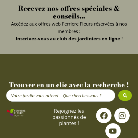
Recevez nos offres spéciales &
conseils...
Accédez aux offres web Ferriere Fleurs réservées à nos
membres :
Inscrivez-vous au club des jardiniers en ligne !
Trouver en un clic avec la recherche !
Search
...
F
Y
I
Rejoignez les
passionnés de
a
o
n
plantes !
c
u
s
e
t
t