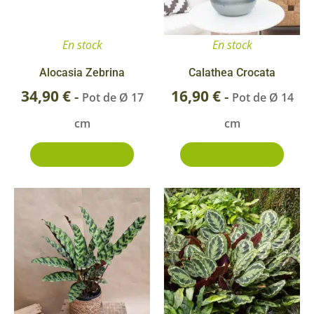
En stock
En stock
Alocasia Zebrina
Calathea Crocata
34,90
€
16,90
€
-
-
Pot de Ø 17
Pot de Ø 14
cm
cm
Ajouter au panier
Ajouter au panier
Ce
produit
a
plusieurs
variations.
Les