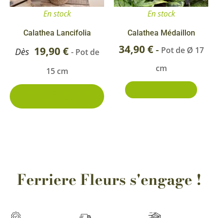
options
En stock
En stock
peuvent
être
Calathea Lancifolia
Calathea Médaillon
choisies
34,90
€
-
19,90
€
Pot de Ø 17
Dès
- Pot de
sur
cm
15 cm
la
page
Ajouter au panier
2 conditionnements
disponibles
du
produit
Ferriere Fleurs s'engage !