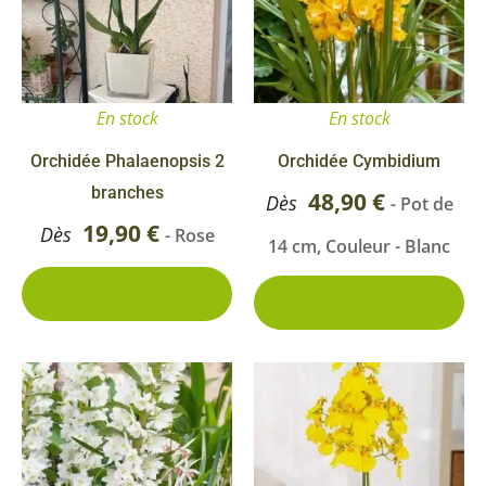
plusieurs
pl
variations.
va
Les
Le
options
op
En stock
En stock
peuvent
pe
être
êt
Orchidée Phalaenopsis 2
Orchidée Cymbidium
choisies
ch
branches
48,90
€
Dès
- Pot de
sur
su
19,90
€
Dès
- Rose
14 cm, Couleur - Blanc
la
la
page
pa
6 conditionnements
10 conditionnements
disponibles
disponibles
du
du
produit
pr
Ce
produit
a
plusieurs