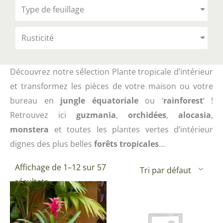
Type de feuillage
Rusticité
Découvrez notre sélection Plante tropicale d’intérieur
et transformez les pièces de votre maison ou votre
bureau en
jungle équatoriale
ou ‘
rainforest
‘ !
Retrouvez ici
guzmania
,
orchidées
,
alocasia
,
monstera
et toutes les plantes vertes d’intérieur
dignes des plus belles
forêts tropicales
…
Affichage de 1–12 sur 57
résultats
Ce
Ce
produit
pr
a
a