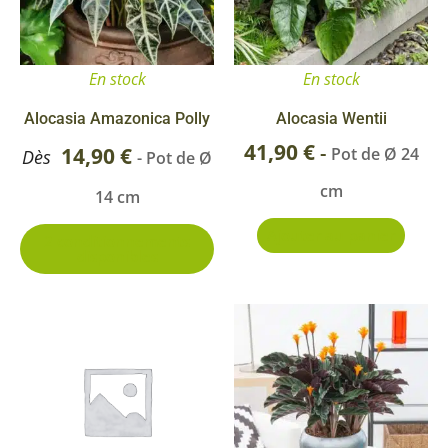
Les
options
En stock
En stock
peuvent
être
Alocasia Amazonica Polly
Alocasia Wentii
choisies
41,90
€
-
14,90
€
Pot de Ø 24
Dès
- Pot de Ø
sur
cm
14 cm
la
page
Ajouter au panier
2 conditionnements
disponibles
du
produit