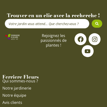
Trouver en un clic avec la recherche !
Search
...
F
Y
I
Rejoignez les
passionnés de
a
o
n
plantes !
c
u
s
e
t
t
b
u
a
o
b
g
o
e
r
Ferriere Fleurs
k
a
Qui sommes-nous ?
m
Notre jardinerie
Notre équipe
Avis clients