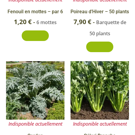
Fenouil en mottes – par 6
Poireau d’Hiver – 50 plants
1,20
€
7,90
€
-
-
6 mottes
Barquette de
50 plants
Découvrir
Découvrir
Ce
Ce
Plage
Plag
produit
pr
de
de
a
a
prix :
prix 
plusieurs
pl
0,90 €
0,90
variations.
va
Les
Le
à
à
options
op
6,00 €
1,20
Indisponible actuellement
Indisponible actuellement
peuvent
pe
être
êt