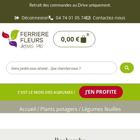
Aller
Retrait des commandes au Drive uniquement.
au
Déconnexion
04 74 01 05 74
Contactez-nous
contenu
0
Panier
0,00
€
Search
...
J’EN PROFITE
C’EST LE MOIS DES AGRUMES !
Accueil
/
Plants potagers
/ Légumes feuilles