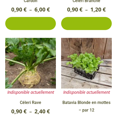
Cardon
Céleri Branche
choisies
ch
0,90
€
6,00
€
0,90
€
1,20
€
–
–
sur
su
2 conditionnements
2 conditionnements
la
la
disponibles
disponibles
page
pa
du
du
Ce
Plage
produit
pr
produit
de
a
prix :
plusieurs
0,90 €
variations.
Les
à
options
2,40 €
Indisponible actuellement
Indisponible actuellement
peuvent
être
Céleri Rave
Batavia Blonde en mottes
choisies
0,90
€
2,40
€
– par 12
–
sur