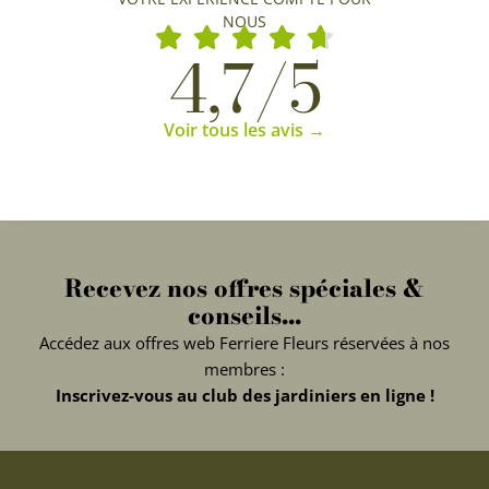
NOUS
4,7/5
Voir tous les avis →
Recevez nos offres spéciales &
conseils...
Accédez aux offres web Ferriere Fleurs réservées à nos
membres :
Inscrivez-vous au club des jardiniers en ligne !