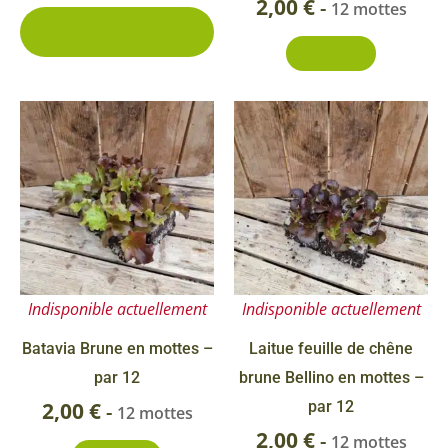
2,00
€
-
12 mottes
2 conditionnements
la
disponibles
Découvrir
page
du
produit
Indisponible actuellement
Indisponible actuellement
Batavia Brune en mottes –
Laitue feuille de chêne
par 12
brune Bellino en mottes –
2,00
€
par 12
-
12 mottes
2,00
€
-
12 mottes