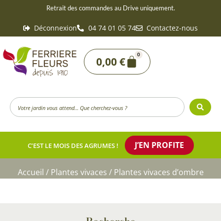
Aller
Retrait des commandes au Drive uniquement.
au
Déconnexion
04 74 01 05 74
Contactez-nous
contenu
0
Panier
0,00
€
Search
...
J’EN PROFITE
C’EST LE MOIS DES AGRUMES !
Accueil
/
Plantes vivaces
/ Plantes vivaces d’ombre