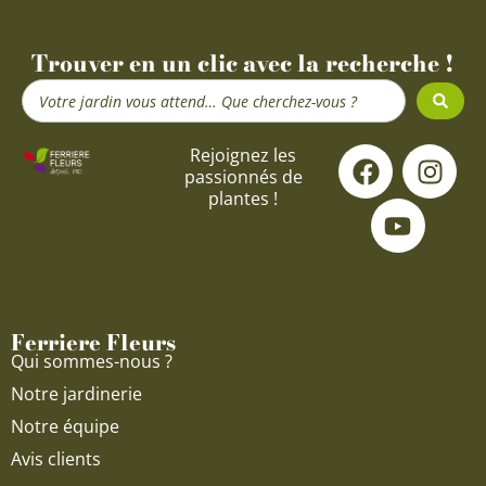
Trouver en un clic avec la recherche !
Search
...
F
Y
I
Rejoignez les
passionnés de
a
o
n
plantes !
c
u
s
e
t
t
b
u
a
o
b
g
o
e
r
Ferriere Fleurs
k
a
Qui sommes-nous ?
m
Notre jardinerie
Notre équipe
Avis clients