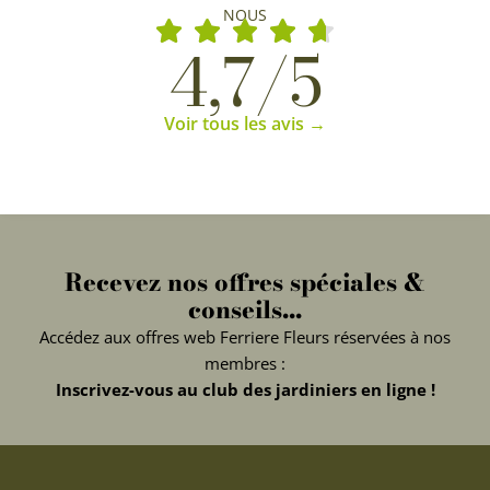
NOUS
4,7/5
Voir tous les avis →
Recevez nos offres spéciales &
conseils...
Accédez aux offres web Ferriere Fleurs réservées à nos
membres :
Inscrivez-vous au club des jardiniers en ligne !