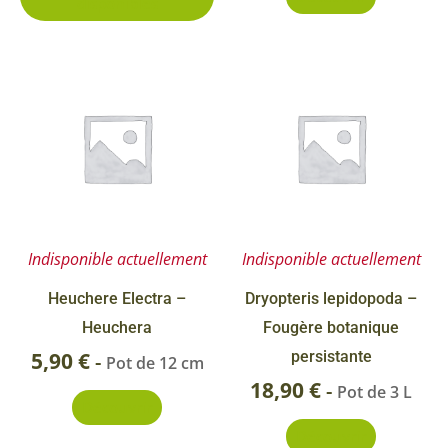
disponibles
du
produit
Indisponible actuellement
Indisponible actuellement
Heuchere Electra –
Dryopteris lepidopoda –
Heuchera
Fougère botanique
5,90
€
persistante
-
Pot de 12 cm
18,90
€
-
Pot de 3 L
Découvrir
Découvrir