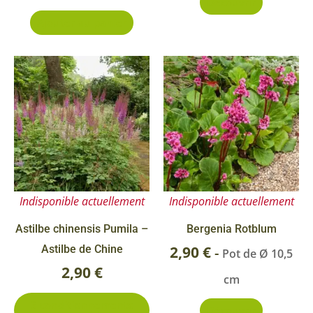
Découvrir
Ajouter au panier
Ce
produit
a
plusieurs
variations.
Les
options
Indisponible actuellement
Indisponible actuellement
peuvent
être
Astilbe chinensis Pumila –
Bergenia Rotblum
choisies
Astilbe de Chine
2,90
€
-
Pot de Ø 10,5
sur
2,90
€
cm
la
3 conditionnements
page
Découvrir