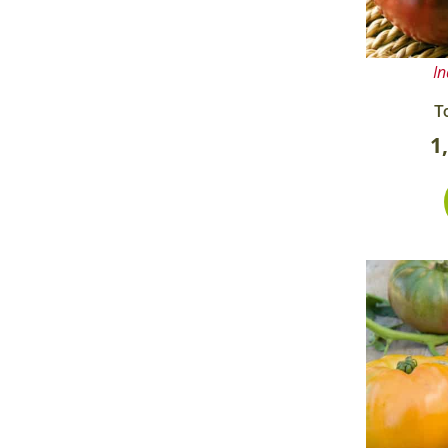
In
T
1