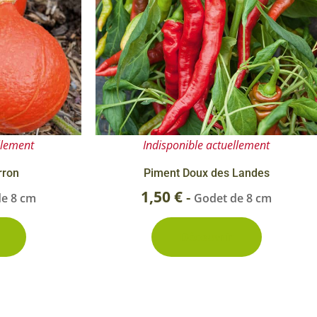
llement
Indisponible actuellement
rron
Piment Doux des Landes
1,50
€
-
de 8 cm
Godet de 8 cm
Découvrir