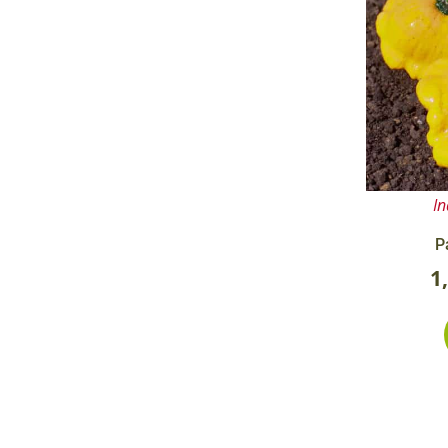
In
P
1