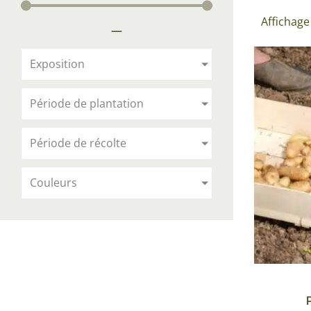
Arbustes de terre de bruyère
Plantes v
Affichage
—
Plantes Grimpantes
Plantes v
Arbres fruitiers
Plantes v
Exposition
Conifères
Plantes v
Période de plantation
Plantes méditerranéennes et exotiques
Plantes vi
Rosiers
Période de récolte
Plantes vi
remarqua
Couleurs
Plantes vi
Lavande 
Graminé