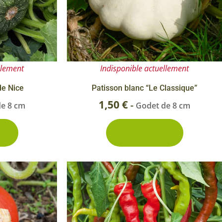
llement
Indisponible actuellement
de Nice
Patisson blanc “Le Classique”
1,50
€
-
de 8 cm
Godet de 8 cm
Découvrir