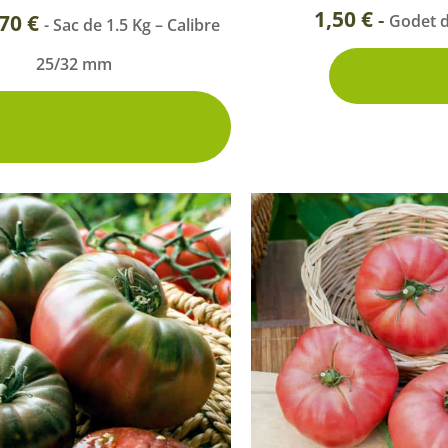
du
1,50
€
-
Rosiers à grosses fleurs
,70
€
Godet 
- Sac de 1.5 Kg – Calibre
Semences
produit
d’Antan
Rosiers parfumés
25/32 mm
Découvrir
Bulbes de
Rosiers grimpants
6 conditionnements
Bulbes d
disponibles