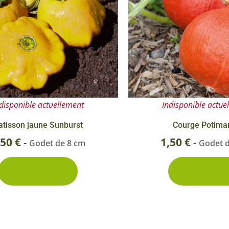
disponible actuellement
Indisponible actue
atisson jaune Sunburst
Courge Potima
,50
€
1,50
€
-
-
Godet de 8 cm
Godet 
Découvrir
Découvrir