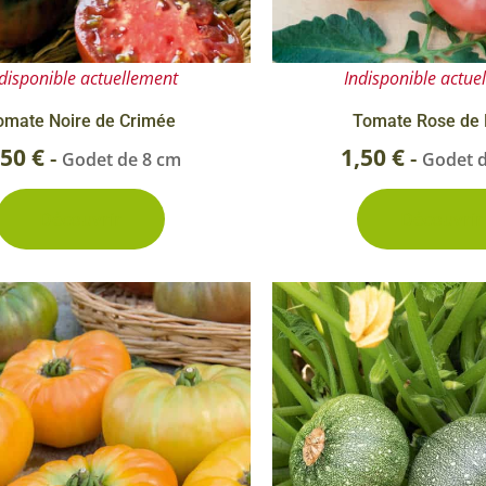
disponible actuellement
Indisponible actue
omate Noire de Crimée
Tomate Rose de 
,50
€
1,50
€
-
-
Godet de 8 cm
Godet 
Découvrir
Découvrir