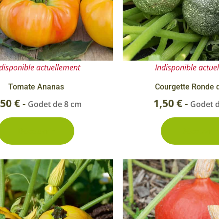
disponible actuellement
Indisponible actue
Tomate Ananas
Courgette Ronde 
,50
€
1,50
€
-
-
Godet de 8 cm
Godet 
Découvrir
Découvrir