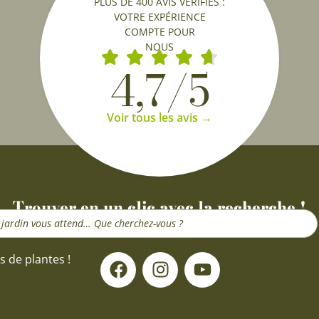
PLUS DE 400 AVIS VÉRIFIÉS :
VOTRE EXPÉRIENCE
COMPTE POUR
NOUS
4,7/5
Voir tous les avis →
Trouver en un clic avec la recherche !
F
I
Y
s de plantes !
a
n
o
c
s
u
e
t
t