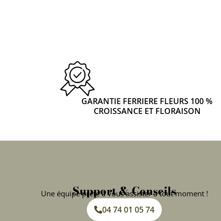
GARANTIE FERRIERE FLEURS 100 %
CROISSANCE ET FLORAISON
Support & Conseils
Une équipe prête à vous assister à tout moment !
04 74 01 05 74