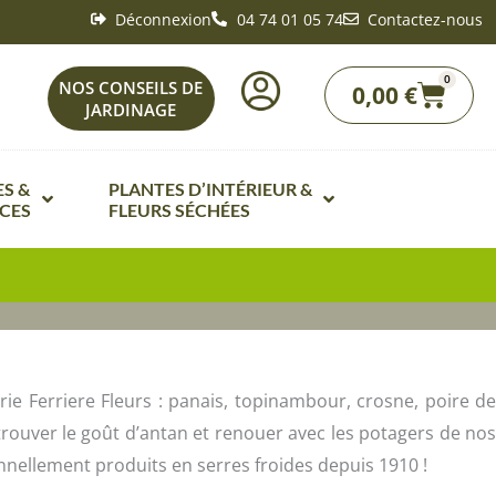
Déconnexion
04 74 01 05 74
Contactez-nous
0
Panie
NOS CONSEILS DE
0,00
€
JARDINAGE
S &
PLANTES D’INTÉRIEUR &
CES
FLEURS SÉCHÉES
e Fleurs de A à Z
Bonsaï intérieur
de fleurs par ambiances de
Fleurs séchées
Plante d’intérieur fleurie de A à Z
de fleurs en mélanges
nts
Plantes vertes d’intérieur de A à Z
e fleurs vivaces
rie Ferriere Fleurs : panais, topinambour, crosne, poire de
Plantes carnivores
etrouver le goût d’antan et renouer avec les potagers de nos
Potageres de A à Z
onnellement produits en serres froides depuis 1910 !
Mini plantes vertes
ques