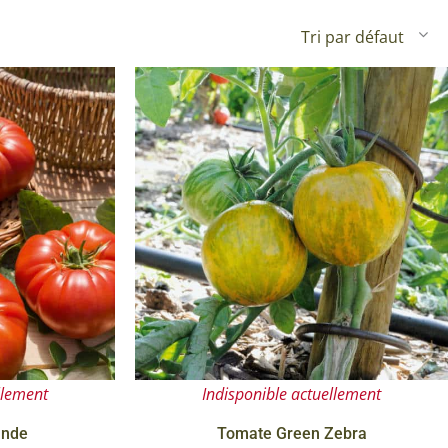
Plantes d’intérieur pour ombre
& semences BIO
Plantes pour salle de bain
Potageres en mélange
Plantes de bureau
 pour gazon & prairie
Plantes d’intérieur dépolluantes
ert & Plantes utiles
Plantes d’intérieur colorées
pour semis de printemps
Plantes tropicales d’intérieur
pour semis d’été
Plantes increvables
pour semis d’automne
 & Graines Spéciales Semis
 & Graines Spéciales petit
llement
Indisponible actuellement
 & Graines Spéciales grand
ande
Tomate Green Zebra