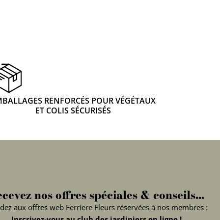
MBALLAGES RENFORCÉS POUR VÉGÉTAUX
ET COLIS SÉCURISÉS
cevez nos offres spéciales & conseils...
dez aux offres web Ferriere Fleurs réservées à nos membres :
Inscrivez-vous au club des jardiniers en ligne !