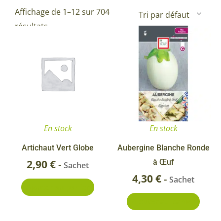
Affichage de 1–12 sur 704
résultats
En stock
En stock
Artichaut Vert Globe
Aubergine Blanche Ronde
2,90
€
à Œuf
-
Sachet
4,30
€
-
Sachet
Ajouter au panier
Ajouter au panier