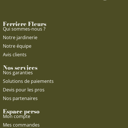
b
u
a
o
b
g
o
e
r
Ferriere Fleurs
k
a
Qui sommes-nous ?
m
Notre jardinerie
Notre équipe
Avis clients
Nos services
Nos garanties
Solutions de paiements
Devis pour les pros
Nos partenaires
Espace perso
Mon compte
Mes commandes