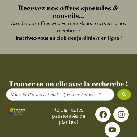
Recevez nos offres spéciales &
conseils...
Accédez aux offres web Ferriere Fleurs réservées à nos
membres :
Inscrivez-vous au club des jardiniers en ligne !
Trouver en un clic avec la recherche !
Search
...
F
Y
I
Rejoignez les
passionnés de
a
o
n
plantes !
c
u
s
e
t
t