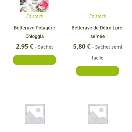
En stock
En stock
Betterave Potagère
Betterave de Détroit pré-
Chioggia
semée
2,95
€
5,80
€
-
-
Sachet
Sachet semi
facile
Ajouter au panier
Ajouter au panier