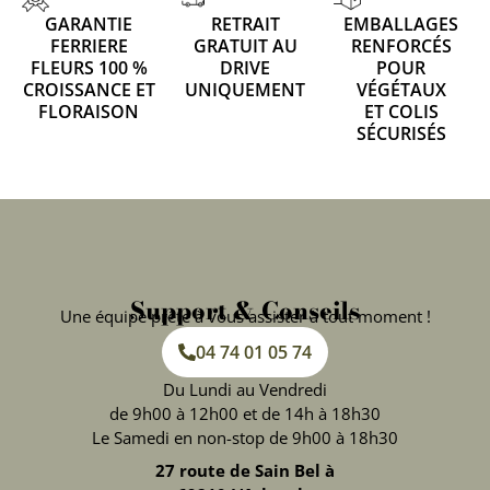
GARANTIE
RETRAIT
EMBALLAGES
FERRIERE
GRATUIT AU
RENFORCÉS
FLEURS 100 %
DRIVE
POUR
CROISSANCE ET
UNIQUEMENT
VÉGÉTAUX
FLORAISON
ET COLIS
SÉCURISÉS
Support & Conseils
Une équipe prête à vous assister à tout moment !
04 74 01 05 74
Du Lundi au Vendredi
de 9h00 à 12h00 et de 14h à 18h30
Le Samedi en non-stop de 9h00 à 18h30
27 route de Sain Bel à