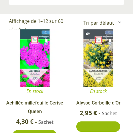
Affichage de 1–12 sur 60
résultats
En stock
En stock
Achillée millefeuille Cerise
Alysse Corbeille d’Or
Queen
2,95
€
-
Sachet
4,30
€
-
Sachet
Ajouter au panier