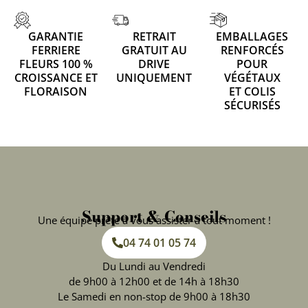
GARANTIE
RETRAIT
EMBALLAGES
FERRIERE
GRATUIT AU
RENFORCÉS
FLEURS 100 %
DRIVE
POUR
CROISSANCE ET
UNIQUEMENT
VÉGÉTAUX
FLORAISON
ET COLIS
SÉCURISÉS
Support & Conseils
Une équipe prête à vous assister à tout moment !
04 74 01 05 74
Du Lundi au Vendredi
de 9h00 à 12h00 et de 14h à 18h30
Le Samedi en non-stop de 9h00 à 18h30