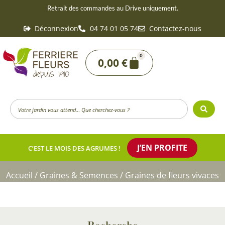
Aller
Retrait des commandes au Drive uniquement.
au
Déconnexion
04 74 01 05 74
Contactez-nous
contenu
0
Panier
0,00
€
Search
...
J’EN PROFITE
C’EST LE MOIS DES AGRUMES !
Accueil
/
Graines & Semences
/ Graines de fleurs vivaces