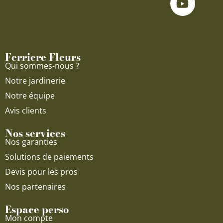
e
t
t
b
u
a
o
b
g
o
e
r
Ferriere Fleurs
k
a
Qui sommes-nous ?
m
Notre jardinerie
Notre équipe
Avis clients
Nos services
Nos garanties
Solutions de paiements
Devis pour les pros
Nos partenaires
Espace perso
Mon compte