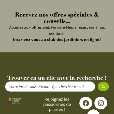
Recevez nos offres spéciales &
conseils...
Accédez aux offres web Ferriere Fleurs réservées à nos
membres :
Inscrivez-vous au club des jardiniers en ligne !
Trouver en un clic avec la recherche !
Search
...
F
Y
I
Rejoignez les
passionnés de
a
o
n
plantes !
c
u
s