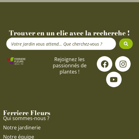
Trouver en un clic avec la recherche !
Search
...
F
Y
I
Rejoignez les
passionnés de
a
o
n
plantes !
c
u
s
e
t
t
b
u
a
o
b
g
o
e
r
Ferriere Fleurs
k
a
Qui sommes-nous ?
m
Notre jardinerie
Notre équipe