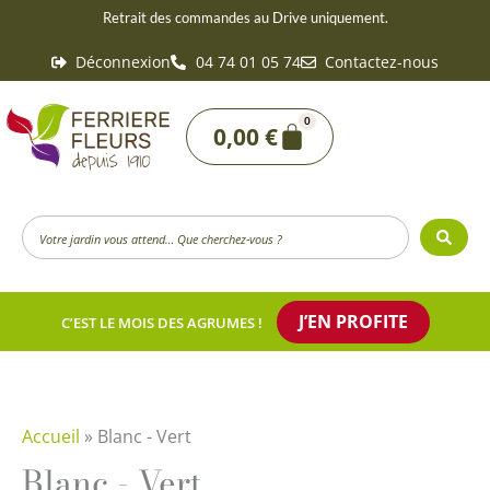
Aller
Retrait des commandes au Drive uniquement.
au
Déconnexion
04 74 01 05 74
Contactez-nous
contenu
0
Panier
0,00
€
Search
...
J’EN PROFITE
C’EST LE MOIS DES AGRUMES !
Accueil
»
Blanc - Vert
Blanc - Vert