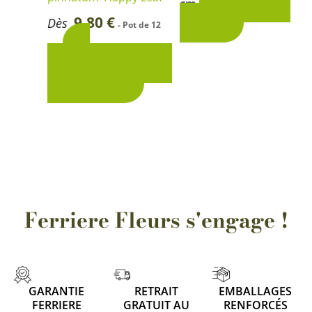
Ajouter au
cm
sur
9,80
€
panier
Dès
- Pot de 12
la
3
cm
page
conditionnements
du
disponibles
produit
Ferriere Fleurs s'engage !
GARANTIE
RETRAIT
EMBALLAGES
1 avis
FERRIERE
GRATUIT AU
RENFORCÉS