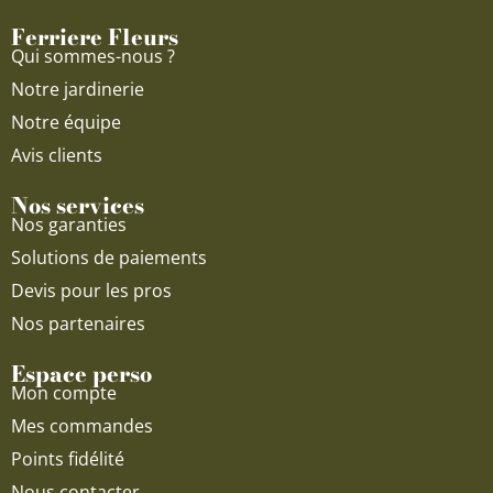
o
e
r
Ferriere Fleurs
k
a
Qui sommes-nous ?
m
Notre jardinerie
Notre équipe
Avis clients
Nos services
Nos garanties
Solutions de paiements
Devis pour les pros
Nos partenaires
Espace perso
Mon compte
Mes commandes
Points fidélité
Nous contacter