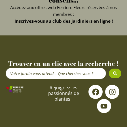
conseils...
Accédez aux offres web Ferriere Fleurs réservées à nos
membres :
Inscrivez-vous au club des jardiniers en ligne !
Trouver en un clic avec la recherche !
Search
...
F
Y
I
Rejoignez les
passionnés de
a
o
n
plantes !
c
u
s
e
t
t
b
u
a
o
b
g