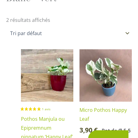
2 résultats affichés
Ce
produit
a
plusieurs
variations.
Les
options
Micro Pothos Happy
peuvent
Pothos Manjula ou
Leaf
être
Epipremnum
3,90
€
Pot de Ø 5,5
-
choisies
pinnatum ‘Happy Leaf’