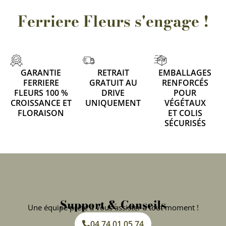
Ferriere Fleurs s'engage !
GARANTIE
RETRAIT
EMBALLAGES
FERRIERE
GRATUIT AU
RENFORCÉS
FLEURS 100 %
DRIVE
POUR
CROISSANCE ET
UNIQUEMENT
VÉGÉTAUX
FLORAISON
ET COLIS
SÉCURISÉS
Support & Conseils
Une équipe prête à vous assister à tout moment !
04 74 01 05 74