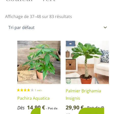
Affichage de 37–48 sur 83 résultats
Ce
produit
a
plusieurs
variations.
Les
options
Palmier Brighamia
peuvent
Pachira Aquatica
Insignis
être
14,90
€
29,90
€
Dès
Pot de Ø
-
- Pot de
choisies