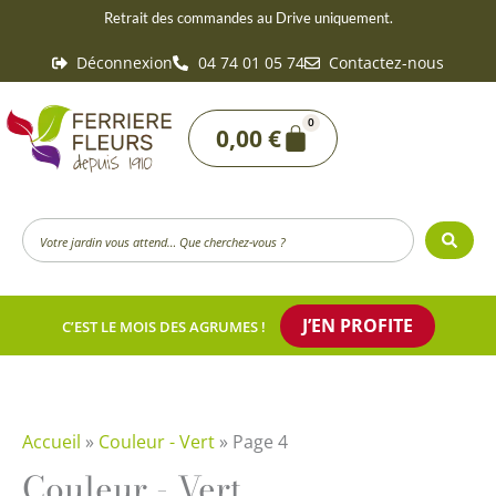
Aller
Retrait des commandes au Drive uniquement.
au
Déconnexion
04 74 01 05 74
Contactez-nous
contenu
0
Panier
0,00
€
Search
...
J’EN PROFITE
C’EST LE MOIS DES AGRUMES !
Accueil
»
Couleur - Vert
»
Page 4
Couleur - Vert