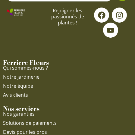
F
Y
I
Rejoignez les
passionnés de
a
o
n
1 avis
plantes !
c
u
s
e
t
t
b
u
a
o
b
g
o
e
r
Ferriere Fleurs
k
a
Qui sommes-nous ?
m
Notre jardinerie
Notre équipe
Avis clients
Nos services
Nos garanties
Solutions de paiements
Devis pour les pros