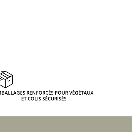
 & Graines Spéciales Fraîcheur
 fleurs de A à Z
u Potager
MBALLAGES RENFORCÉS POUR VÉGÉTAUX
ET COLIS SÉCURISÉS