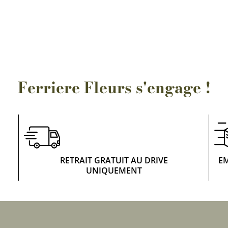
Rosiers à grosses fleurs
Semences
d’Antan
Rosiers parfumés
Bulbes de
Rosiers grimpants
Bulbes d
Ferriere Fleurs s'engage !
RETRAIT GRATUIT AU DRIVE
E
UNIQUEMENT