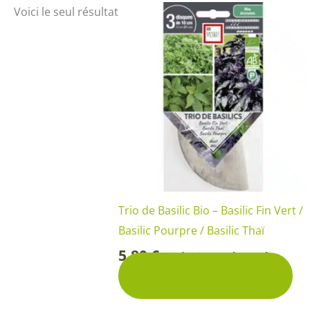
Arbustes de terre de bruyère
Plantes v
Voici le seul résultat
Plantes Grimpantes
Plantes v
Arbres fruitiers
Plantes v
Conifères
Plantes v
Plantes méditerranéennes et exotiques
Plantes vi
Rosiers
Plantes vi
remarqua
Plantes vi
Lavande 
Trio de Basilic Bio – Basilic Fin Vert /
Basilic Pourpre / Basilic Thaï
Graminé
5,80
€
Solution pré-semée
-
Ajouter au panier