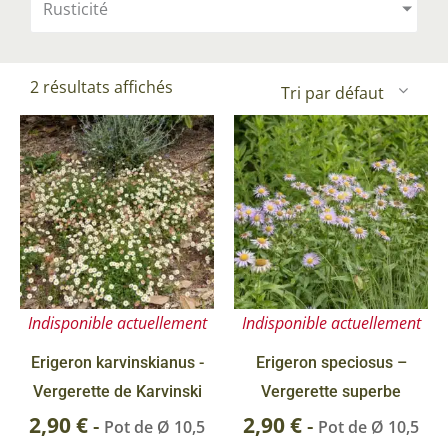
Rusticité
2 résultats affichés
Indisponible actuellement
Indisponible actuellement
Erigeron karvinskianus -
Erigeron speciosus –
Vergerette de Karvinski
Vergerette superbe
2,90
€
2,90
€
-
-
Pot de Ø 10,5
Pot de Ø 10,5