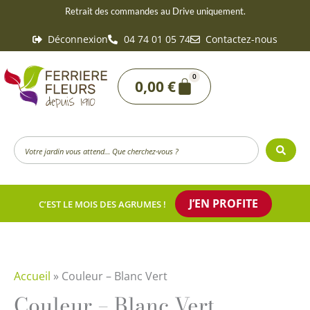
Aller
Retrait des commandes au Drive uniquement.
au
Déconnexion
04 74 01 05 74
Contactez-nous
contenu
0
Panier
0,00
€
Search
...
J’EN PROFITE
C’EST LE MOIS DES AGRUMES !
Accueil
»
Couleur – Blanc Vert
Couleur – Blanc Vert