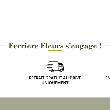
Rosiers à grosses fleurs
Semences
d’Antan
Rosiers parfumés
Bulbes de
Rosiers grimpants
Bulbes d
Ferriere Fleurs s'engage !
RETRAIT GRATUIT AU DRIVE
E
UNIQUEMENT