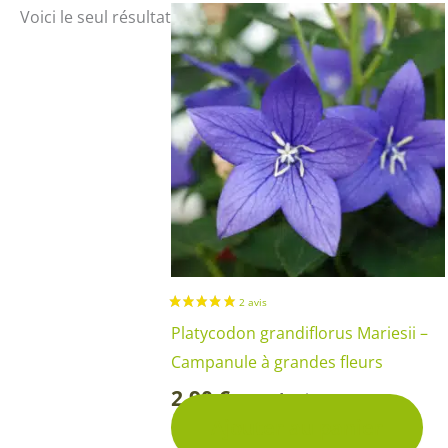
Arbustes de terre de bruyère
Plantes v
Voici le seul résultat
Plantes Grimpantes
Plantes v
Arbres fruitiers
Plantes v
Conifères
Plantes v
Plantes méditerranéennes et exotiques
Plantes vi
Rosiers
Plantes vi
remarqua
Plantes vi
Lavande 
Platycodon grandiflorus Mariesii –
Graminé
Campanule à grandes fleurs
2,90
€
Pot de Ø 10,5 cm
-
Ajouter au panier