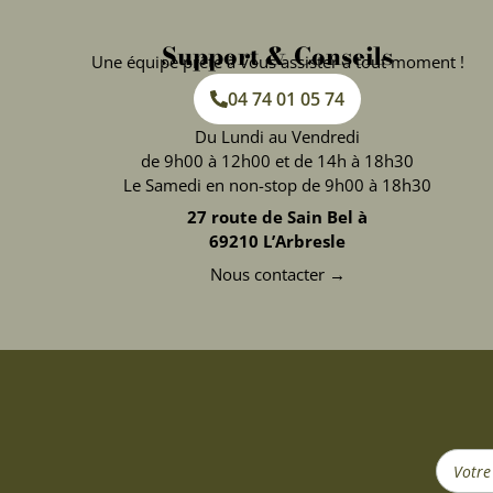
Support & Conseils
Une équipe prête à vous assister à tout moment !
04 74 01 05 74
Du Lundi au Vendredi
de 9h00 à 12h00 et de 14h à 18h30
Le Samedi en non-stop de 9h00 à 18h30
27 route de Sain Bel à
69210 L’Arbresle
Nous contacter →
Search
...