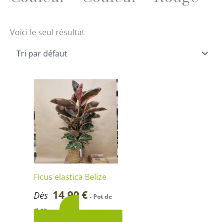
Voici le seul résultat
Ce
produit
a
plusieurs
variations.
Les
options
Ficus elastica Belize
peuvent
14,90
€
Dès
- Pot de
être
3
Ø 12 cm
choisies