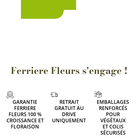
conditionnements
sur
disponibles
la
page
du
produit
Ferriere Fleurs s'engage !
GARANTIE
RETRAIT
EMBALLAGES
FERRIERE
GRATUIT AU
RENFORCÉS
FLEURS 100 %
DRIVE
POUR
CROISSANCE ET
UNIQUEMENT
VÉGÉTAUX
FLORAISON
ET COLIS
SÉCURISÉS