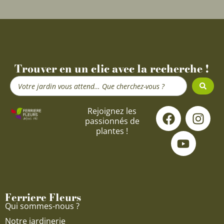
Trouver en un clic avec la recherche !
Search
...
F
Y
I
Rejoignez les
passionnés de
a
o
n
plantes !
c
u
s
e
t
t
b
u
a
o
b
g
o
e
r
Ferriere Fleurs
k
a
Qui sommes-nous ?
m
Notre jardinerie