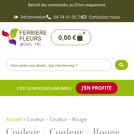
Aller
Retrait des commandes au Drive uniquement.
au
Déconnexion
04 74 01 05 74
Contactez-nous
contenu
0
Panier
0,00
€
Search
...
J’EN PROFITE
C’EST LE MOIS DES AGRUMES !
Accueil
»
Couleur – Couleur – Rouge
Couleur – Couleur – Rouge