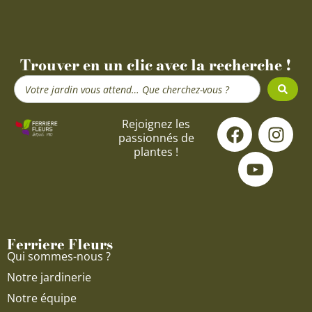
Trouver en un clic avec la recherche !
Search
...
F
Y
I
Rejoignez les
passionnés de
a
o
n
plantes !
c
u
s
e
t
t
b
u
a
o
b
g
o
e
r
Ferriere Fleurs
k
a
Qui sommes-nous ?
m
Notre jardinerie
Notre équipe