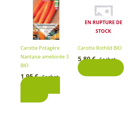
EN RUPTURE DE
STOCK
Carotte Potagère
Carotte Rothild BIO
Nantaise ameliorée 3
5,80
€
Sachet
-
BIO
Découvrir
1,95
€
Sachet
-
Ajouter au
panier