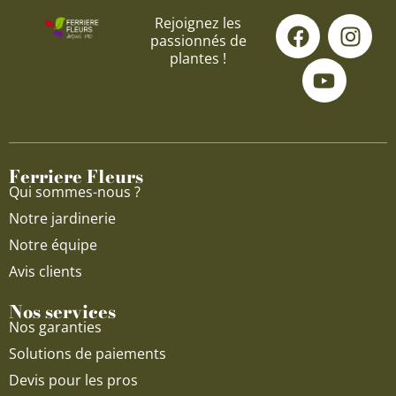
F
Y
I
Rejoignez les
passionnés de
a
o
n
plantes !
c
u
s
e
t
t
b
u
a
o
b
g
o
e
r
Ferriere Fleurs
k
a
Qui sommes-nous ?
m
Notre jardinerie
Notre équipe
Avis clients
Nos services
Nos garanties
Solutions de paiements
Devis pour les pros