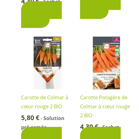
4,30
€
Ajouter au
Sachet
-
Ajouter au
panier
panier
Carotte de Colmar à
Carotte Potagère de
cœur rouge 2 BIO
Colmar à cœur rouge
2 BIO
5,80
€
Solution
-
4,30
€
pré-semée
Sachet
-
Ajouter au
Ajouter au