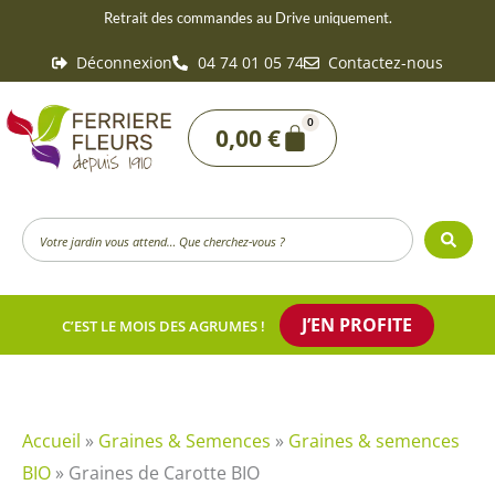
Aller
Retrait des commandes au Drive uniquement.
au
Déconnexion
04 74 01 05 74
Contactez-nous
contenu
0
Panier
0,00
€
Search
...
J’EN PROFITE
C’EST LE MOIS DES AGRUMES !
Accueil
»
Graines & Semences
»
Graines & semences
BIO
»
Graines de Carotte BIO