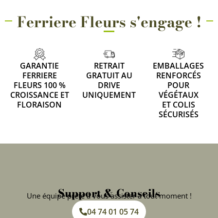
Ferriere Fleurs s'engage !
GARANTIE
RETRAIT
EMBALLAGES
FERRIERE
GRATUIT AU
RENFORCÉS
FLEURS 100 %
DRIVE
POUR
CROISSANCE ET
UNIQUEMENT
VÉGÉTAUX
FLORAISON
ET COLIS
SÉCURISÉS
Support & Conseils
Une équipe prête à vous assister à tout moment !
04 74 01 05 74