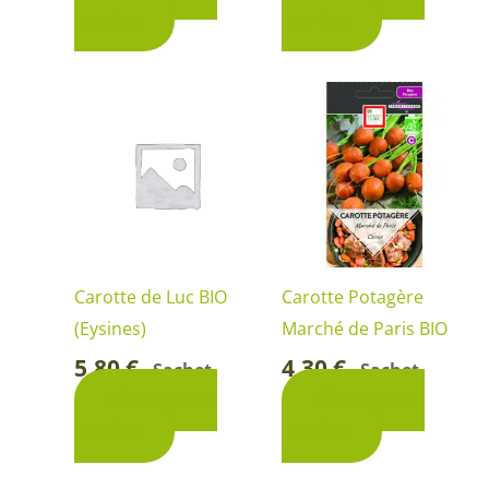
panier
panier
Carotte de Luc BIO
Carotte Potagère
(Eysines)
Marché de Paris BIO
5,80
€
4,30
€
Sachet
Sachet
-
-
Ajouter au
Ajouter au
panier
panier