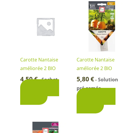
Carotte Nantaise
Carotte Nantaise
améliorée 2 BIO
améliorée 2 BIO
4,50
€
5,80
€
Sachet
Solution
-
-
Ajouter au
pré-semée
panier
Ajouter au
panier