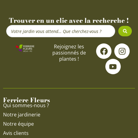
Trouver en un clic avec la recherche !
Search
...
F
Y
I
Rejoignez les
passionnés de
a
o
n
plantes !
c
u
s
e
t
t
b
u
a
o
b
g
o
e
r
Ferriere Fleurs
k
a
Qui sommes-nous ?
m
Notre jardinerie
Notre équipe
Avis clients