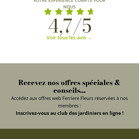
VOTRE EXPÉRIENCE COMPTE POUR
NOUS
4,7/5
Voir tous les avis →
Recevez nos offres spéciales &
conseils...
Accédez aux offres web Ferriere Fleurs réservées à nos
membres :
Inscrivez-vous au club des jardiniers en ligne !