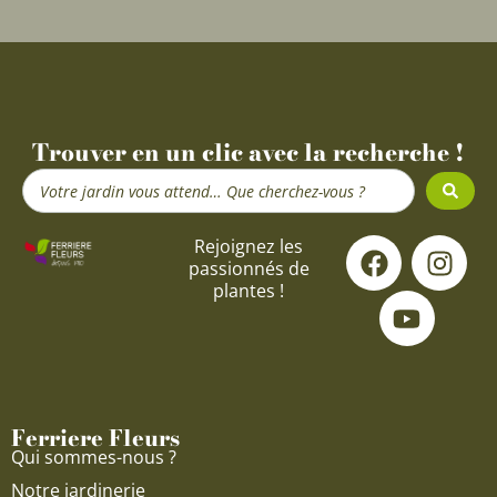
Trouver en un clic avec la recherche !
Search
...
F
Y
I
Rejoignez les
passionnés de
a
o
n
plantes !
c
u
s
e
t
t
b
u
a
o
b
g
o
e
r
Ferriere Fleurs
k
a
Qui sommes-nous ?
m
Notre jardinerie