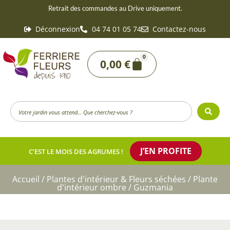
Aller
Retrait des commandes au Drive uniquement.
au
Déconnexion
04 74 01 05 74
Contactez-nous
contenu
0
Panier
0,00
€
Search
...
J’EN PROFITE
C’EST LE MOIS DES AGRUMES !
Accueil
/
Plantes d'intérieur & Fleurs séchées
/
Plante
d'intérieur ombre
/ Guzmania