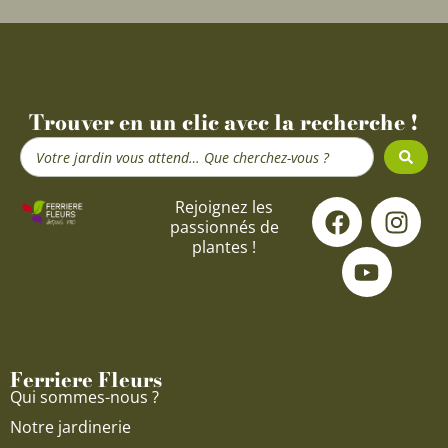
Trouver en un clic avec la recherche !
Search
...
F
Y
I
Rejoignez les
passionnés de
a
o
n
plantes !
c
u
s
e
t
t
b
u
a
o
b
g
o
e
r
Ferriere Fleurs
k
a
Qui sommes-nous ?
m
Notre jardinerie