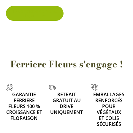
page
10 conditionnements
disponibles
du
produit
Ferriere Fleurs s'engage !
GARANTIE
RETRAIT
EMBALLAGES
FERRIERE
GRATUIT AU
RENFORCÉS
FLEURS 100 %
DRIVE
POUR
CROISSANCE ET
UNIQUEMENT
VÉGÉTAUX
FLORAISON
ET COLIS
SÉCURISÉS