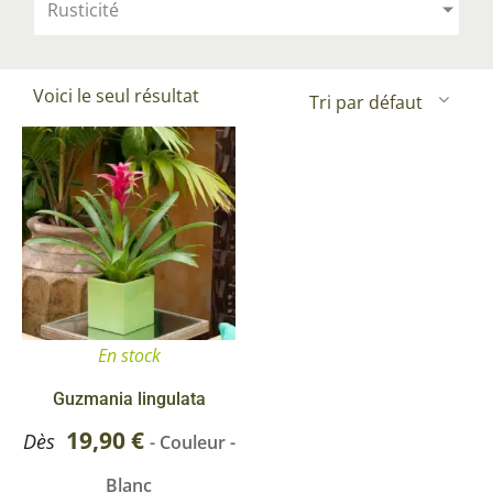
Rusticité
Voici le seul résultat
Ce
produit
a
plusieurs
variations.
Les
options
En stock
peuvent
être
Guzmania lingulata
choisies
19,90
€
Dès
- Couleur -
sur
Blanc
la