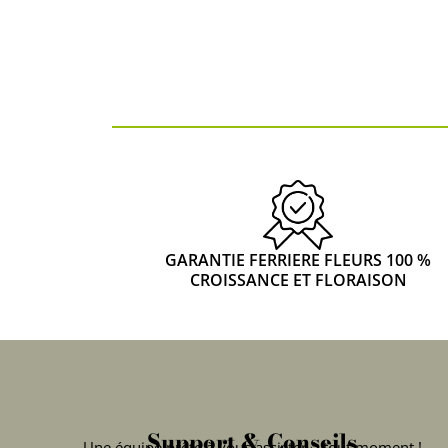
GARANTIE FERRIERE FLEURS 100 %
CROISSANCE ET FLORAISON
Support & Conseils
Une équipe prête à vous assister à tout moment !