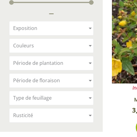
Arbustes de terre de bruyère
Plantes v
—
Plantes Grimpantes
Plantes v
Arbres fruitiers
Plantes v
Exposition
Conifères
Plantes v
Couleurs
Plantes méditerranéennes et exotiques
Plantes vi
Rosiers
Période de plantation
Plantes vi
remarqua
Période de floraison
Plantes vi
In
Lavande 
Type de feuillage
M
Graminé
3
Rusticité