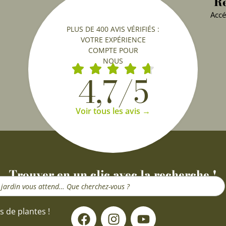
Re
Accé
PLUS DE 400 AVIS VÉRIFIÉS :
VOTRE EXPÉRIENCE
COMPTE POUR
NOUS
4,7/5
Voir tous les avis →
Trouver en un clic avec la recherche !
F
I
Y
s de plantes !
a
n
o