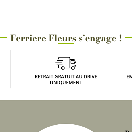
Rosiers à grosses fleurs
Semences
d’Antan
Rosiers parfumés
Bulbes de
Rosiers grimpants
Ferriere Fleurs s'engage !
Bulbes d
RETRAIT GRATUIT AU DRIVE
E
UNIQUEMENT