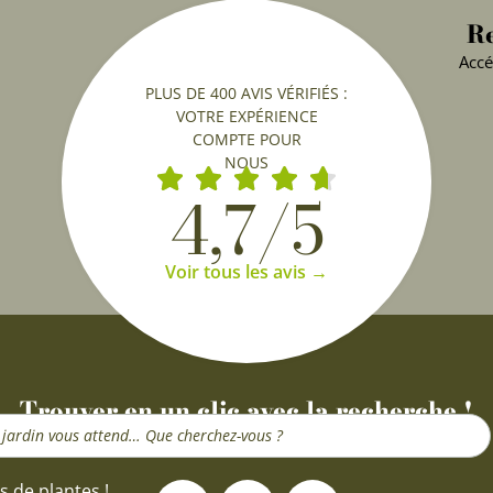
Re
Accé
PLUS DE 400 AVIS VÉRIFIÉS :
VOTRE EXPÉRIENCE
COMPTE POUR
NOUS
4,7/5
Voir tous les avis →
Trouver en un clic avec la recherche !
F
I
Y
s de plantes !