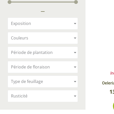
Arbustes de terre de bruyère
Plantes v
—
Plantes Grimpantes
Plantes v
Arbres fruitiers
Plantes v
Exposition
Conifères
Plantes v
Couleurs
Plantes méditerranéennes et exotiques
Plantes vi
Rosiers
Période de plantation
Plantes vi
remarqua
Période de floraison
Plantes vi
In
Lavande 
Type de feuillage
Oeleri
Graminé
1
Rusticité