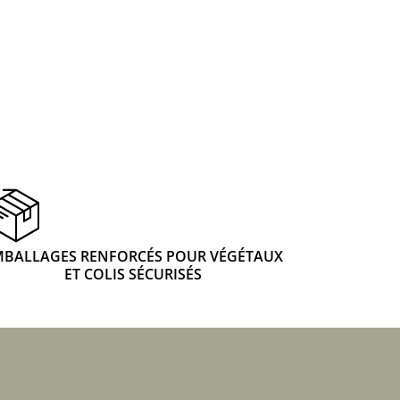
 & Graines Spéciales Fraîcheur
 fleurs de A à Z
u Potager
MBALLAGES RENFORCÉS POUR VÉGÉTAUX
ET COLIS SÉCURISÉS