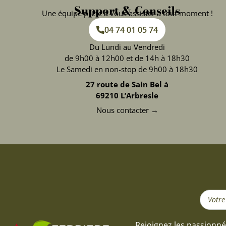
Support & Conseils
Une équipe prête à vous assister à tout moment !
04 74 01 05 74
Du Lundi au Vendredi
de 9h00 à 12h00 et de 14h à 18h30
Le Samedi en non-stop de 9h00 à 18h30
27 route de Sain Bel à
69210 L’Arbresle
Nous contacter →
Search
...
Rejoignez les passionné