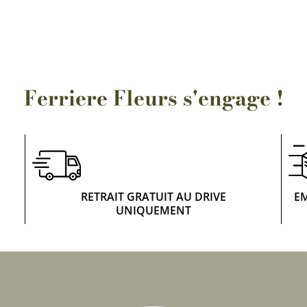
Rosiers à grosses fleurs
Semences
d’Antan
Rosiers parfumés
Bulbes de
Rosiers grimpants
Bulbes d
Ferriere Fleurs s'engage !
RETRAIT GRATUIT AU DRIVE
E
UNIQUEMENT