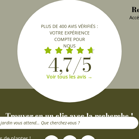
Re
Accé
PLUS DE 400 AVIS VÉRIFIÉS :
VOTRE EXPÉRIENCE
COMPTE POUR
NOUS
4,7/5
Voir tous les avis →
Trouver en un clic avec la recherche !
F
I
Y
s de plantes !