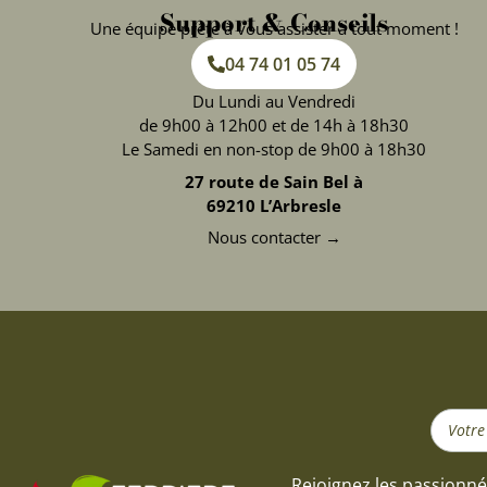
Support & Conseils
Une équipe prête à vous assister à tout moment !
04 74 01 05 74
Du Lundi au Vendredi
de 9h00 à 12h00 et de 14h à 18h30
Le Samedi en non-stop de 9h00 à 18h30
27 route de Sain Bel à
69210 L’Arbresle
Nous contacter →
Search
...
Rejoignez les passionné