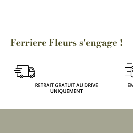
Rosiers à grosses fleurs
Semences
d’Antan
Rosiers parfumés
Bulbes de
Rosiers grimpants
Bulbes d
Ferriere Fleurs s'engage !
RETRAIT GRATUIT AU DRIVE
E
UNIQUEMENT