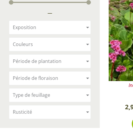
Arbustes de terre de bruyère
Plantes v
—
Plantes Grimpantes
Plantes v
Arbres fruitiers
Plantes v
Exposition
Conifères
Plantes v
Couleurs
Plantes méditerranéennes et exotiques
Plantes vi
Rosiers
Période de plantation
Plantes vi
remarqua
Période de floraison
Plantes vi
In
Lavande 
Type de feuillage
Graminé
2,
Rusticité