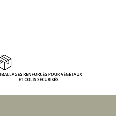
 & Graines Spéciales Fraîcheur
 fleurs de A à Z
u Potager
MBALLAGES RENFORCÉS POUR VÉGÉTAUX
ET COLIS SÉCURISÉS