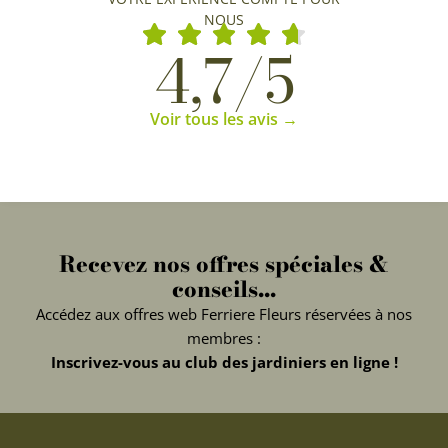
NOUS
4,7/5
Voir tous les avis →
Recevez nos offres spéciales &
conseils...
Accédez aux offres web Ferriere Fleurs réservées à nos
membres :
Inscrivez-vous au club des jardiniers en ligne !