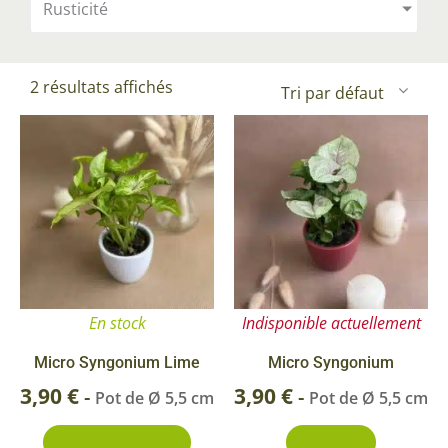
Rusticité
2 résultats affichés
En stock
Indisponible actuellement
Micro Syngonium Lime
Micro Syngonium
3,90
€
3,90
€
-
-
Pot de Ø 5,5 cm
Pot de Ø 5,5 cm
Ajouter au panier
Découvrir