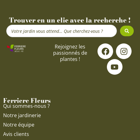
Trouver en un clic avec la recherche !
Search
...
F
Y
I
Rejoignez les
passionnés de
a
o
n
plantes !
c
u
s
e
t
t
b
u
a
o
b
g
o
e
r
Ferriere Fleurs
k
a
Qui sommes-nous ?
m
Notre jardinerie
Notre équipe
Avis clients