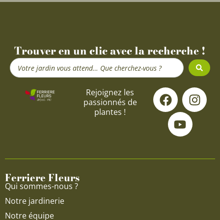
Trouver en un clic avec la recherche !
Search
...
F
Y
I
Rejoignez les
passionnés de
a
o
n
plantes !
c
u
s
e
t
t
b
u
a
o
b
g
o
e
r
Ferriere Fleurs
k
a
Qui sommes-nous ?
m
Notre jardinerie
Notre équipe