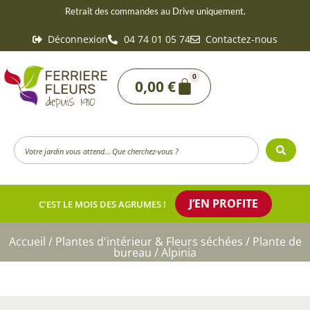
Aller
Retrait des commandes au Drive uniquement.
au
Déconnexion
04 74 01 05 74
Contactez-nous
contenu
0
Panier
0,00
€
Search
...
J’EN PROFITE
C’EST LE MOIS DES AGRUMES !
Accueil
/
Plantes d'intérieur & Fleurs séchées
/
Plante de
bureau
/ Alpinia