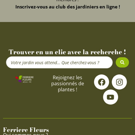
Inscrivez-vous au club des jardiniers en ligne !
Trouver en un clic avec la recherche !
Search
...
F
Y
I
Rejoignez les
passionnés de
a
o
n
plantes !
c
u
s
e
t
t
b
u
a
o
b
g
o
e
r
Ferriere Fleurs
k
a