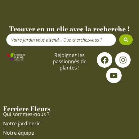
Trouver en un clic avec la recherche !
Search
...
F
Y
I
Rejoignez les
passionnés de
a
o
n
plantes !
c
u
s
e
t
t
b
u
a
o
b
g
o
e
r
Ferriere Fleurs
k
a
Qui sommes-nous ?
m
Notre jardinerie
Notre équipe