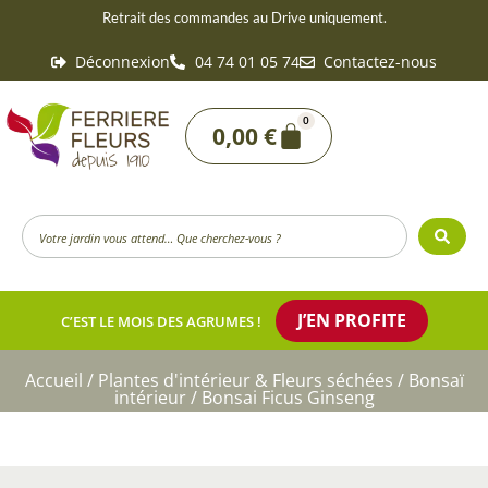
Aller
Retrait des commandes au Drive uniquement.
au
Déconnexion
04 74 01 05 74
Contactez-nous
contenu
0
Panier
0,00
€
Search
...
J’EN PROFITE
C’EST LE MOIS DES AGRUMES !
Accueil
/
Plantes d'intérieur & Fleurs séchées
/
Bonsaï
intérieur
/ Bonsai Ficus Ginseng