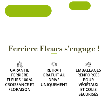
Découvrir
page
6 conditionnements
disponibles
du
produit
Ferriere Fleurs s'engage !
GARANTIE
RETRAIT
EMBALLAGES
FERRIERE
GRATUIT AU
RENFORCÉS
FLEURS 100 %
DRIVE
POUR
CROISSANCE ET
UNIQUEMENT
VÉGÉTAUX
FLORAISON
ET COLIS
SÉCURISÉS