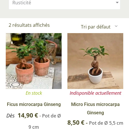
Rusticité
2 résultats affichés
Ce
produit
a
plusieurs
variations.
Les
options
En stock
Indisponible actuellement
peuvent
être
Ficus microcarpa Ginseng
Micro Ficus microcarpa
choisies
Ginseng
14,90
€
Dès
- Pot de Ø
sur
8,50
€
-
Pot de Ø 5,5 cm
9 cm
la