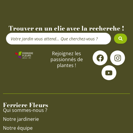
Trouver en un clic avec la recherche !
Search
...
F
Y
I
Rejoignez les
passionnés de
a
o
n
plantes !
c
u
s
e
t
t
b
u
a
o
b
g
o
e
r
Ferriere Fleurs
k
a
Qui sommes-nous ?
m
Notre jardinerie
Notre équipe