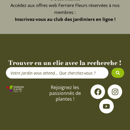
Accédez aux offres web Ferriere Fleurs réservées à nos
membres :
Inscrivez-vous au club des jardiniers en ligne !
Trouver en un clic avec la recherche !
Search
...
F
Y
I
Rejoignez les
passionnés de
a
o
n
plantes !
c
u
s
e
t
t
b
u
a
o
b
g