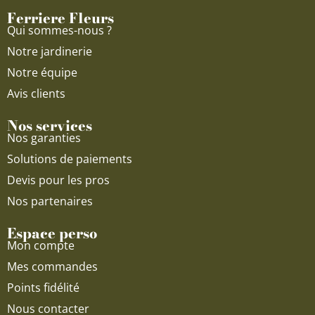
o
e
r
Ferriere Fleurs
k
a
Qui sommes-nous ?
m
Notre jardinerie
Notre équipe
Avis clients
Nos services
Nos garanties
Solutions de paiements
Devis pour les pros
Nos partenaires
Espace perso
Mon compte
Mes commandes
Points fidélité
Nous contacter