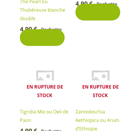
The Pearl ou
4,90
€
Pochette
-
Thubéreuse blanche
Découvrir
double
4,90
€
Pochette
-
Découvrir
EN RUPTURE DE
EN RUPTURE DE
STOCK
STOCK
Tigridia Mix ou Oeil de
Zantedeschia
Paon
Aethiopica ou Arum
d’Ethiopie
4,90
€