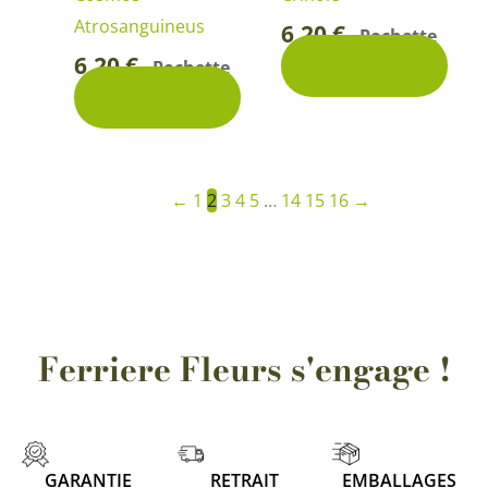
Atrosanguineus
6,20
€
Pochette
-
6,20
€
Découvrir
Pochette
-
Découvrir
←
1
2
3
4
5
…
14
15
16
→
Ferriere Fleurs s'engage !
GARANTIE
RETRAIT
EMBALLAGES