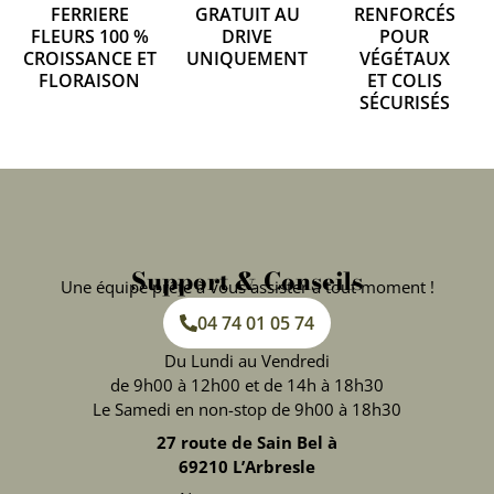
FERRIERE
GRATUIT AU
RENFORCÉS
FLEURS 100 %
DRIVE
POUR
CROISSANCE ET
UNIQUEMENT
VÉGÉTAUX
FLORAISON
ET COLIS
SÉCURISÉS
Support & Conseils
Une équipe prête à vous assister à tout moment !
04 74 01 05 74
Du Lundi au Vendredi
de 9h00 à 12h00 et de 14h à 18h30
Le Samedi en non-stop de 9h00 à 18h30
27 route de Sain Bel à
69210 L’Arbresle