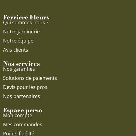
o
b
g
o
e
r
Ferriere Fleurs
k
a
Qui sommes-nous ?
m
Notre jardinerie
Notre équipe
Avis clients
Nos services
Nos garanties
Solutions de paiements
Devis pour les pros
Nos partenaires
Espace perso
Mon compte
Mes commandes
Points fidélité