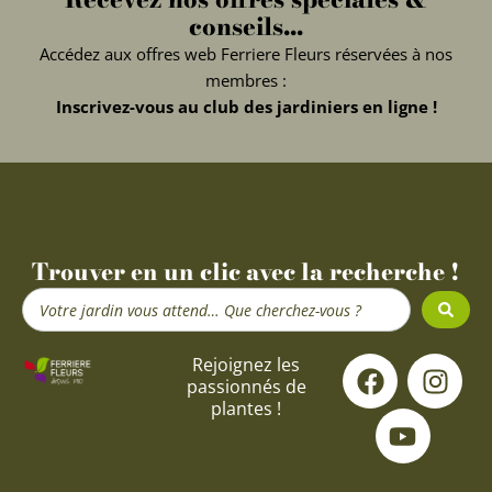
conseils...
Accédez aux offres web Ferriere Fleurs réservées à nos
membres :
Inscrivez-vous au club des jardiniers en ligne !
Trouver en un clic avec la recherche !
Search
...
F
Y
I
Rejoignez les
passionnés de
a
o
n
plantes !
c
u
s
e
t
t
b
u
a