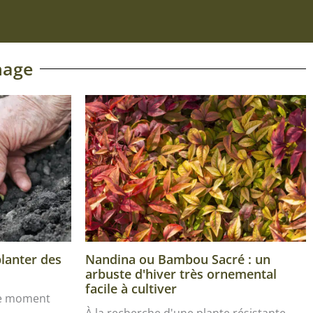
nage
planter des
Nandina ou Bambou Sacré : un
arbuste d'hiver très ornemental
facile à cultiver
le moment