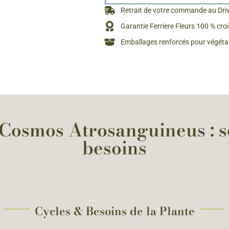
Rosiers à grosses fleurs
Retrait de votre commande au Dri
Semences
d’Antan
Garantie Ferriere Fleurs 100 % cro
Rosiers parfumés
Emballages renforcés pour végétau
Bulbes de
Rosiers grimpants
Bulbes d
osmos Atrosanguineus : se
besoins
Cycles & Besoins de la Plante​