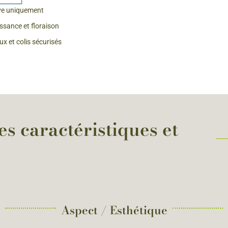
ve uniquement
 & Graines Spéciales Fraîcheur
issance et floraison
x et colis sécurisés
 fleurs de A à Z
u Potager
s caractéristiques et
Aspect / Esthétique