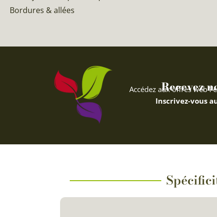
Bordures & allées
Recevez nos
Accédez aux offres web Fe
Inscrivez-vous au
Spécific