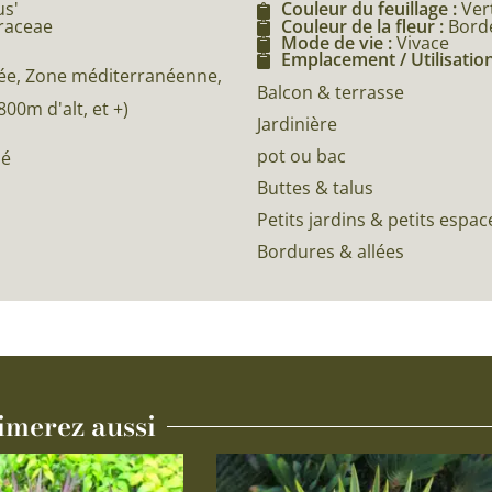
s'
Couleur du feuillage :
Ver
eraceae
Couleur de la fleur :
Bord
Mode de vie :
Vivace
Emplacement / Utilisation
e, Zone méditerranéenne,
Balcon & terrasse
0m d'alt, et +)
Jardinière
pot ou bac
né
Buttes & talus
Petits jardins & petits espac
Bordures & allées
imerez aussi
Ce