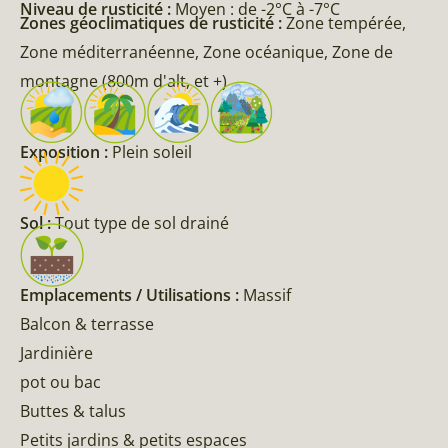
Niveau de rusticité :
Moyen : de -2°C à -7°C
Zones géoclimatiques de rusticité :
Zone tempérée,
Zone méditerranéenne, Zone océanique, Zone de
montagne (800m d'alt, et +)
Exposition :
Plein soleil
Sol :
Tout type de sol drainé
Emplacements / Utilisations :
Massif
Balcon & terrasse
Jardinière
pot ou bac
Buttes & talus
Petits jardins & petits espaces