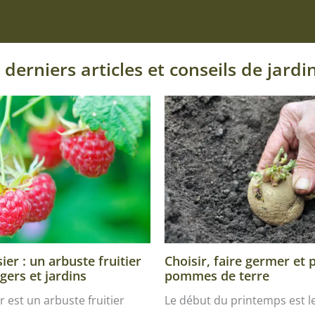
 derniers articles et conseils de jardi
Choisir, faire germer et 
er : un arbuste fruitier
pommes de terre
gers et jardins
Le début du printemps est 
r est un arbuste fruitier