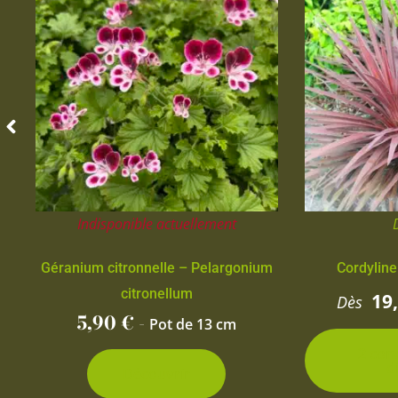
Indisponible actuellement
Géranium citronnelle – Pelargonium
Cordyline
citronellum
19
Dès
5,90
€
-
Pot de 13 cm
2 con
d
Découvrir