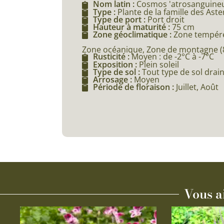
Nom latin :
Cosmos 'atrosanguineu
Type :
Plante de la famille des Ast
Type de port :
Port droit
Hauteur à maturité :
75 cm
Zone géoclimatique :
Zone tempéré
Zone océanique, Zone de montagne (80
Rusticité :
Moyen : de -2°C à -7°C
Exposition :
Plein soleil
Type de sol :
Tout type de sol drai
Arrosage :
Moyen
Période de floraison :
Juillet, Août
Vous a