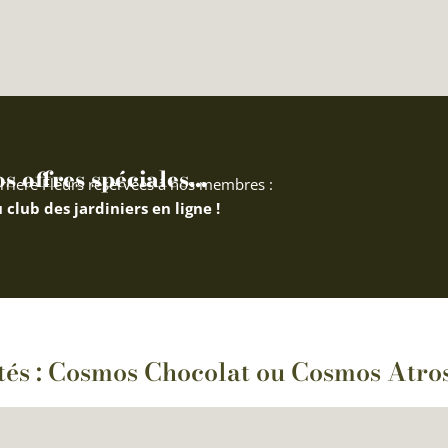
 offres spéciales...
rriere Fleurs réservées à nos membres :
 club des jardiniers en ligne !
ités : Cosmos Chocolat ou Cosmos Atr