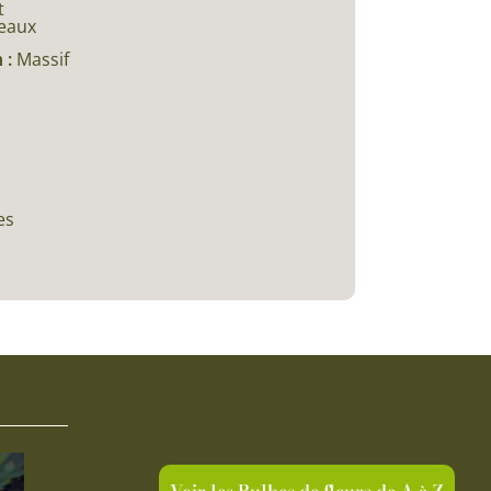
t
eaux
 :
Massif
es