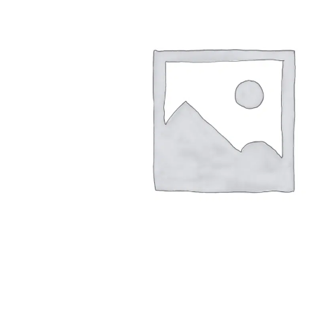
Arbustes de terre de bruyère
Plantes v
Plantes Grimpantes
Plantes v
Arbres fruitiers
Plantes v
Conifères
Plantes v
Plantes méditerranéennes et exotiques
Plantes vi
Rosiers
Plantes vi
remarqua
Plantes vi
Lavande 
Graminé