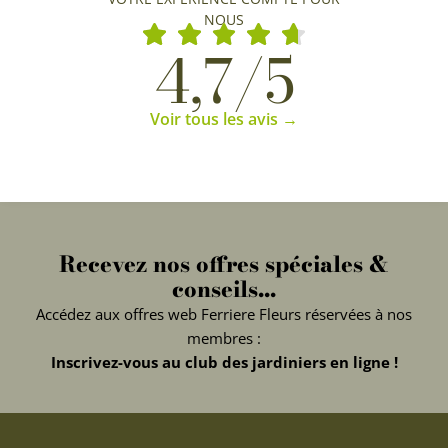
NOUS
4,7/5
Voir tous les avis →
Recevez nos offres spéciales &
conseils...
Accédez aux offres web Ferriere Fleurs réservées à nos
membres :
Inscrivez-vous au club des jardiniers en ligne !