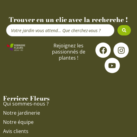
Trouver en un clic avec la recherche !
Search
...
F
Y
I
Rejoignez les
passionnés de
a
o
n
plantes !
c
u
s
e
t
t
b
u
a
o
b
g
o
e
r
Ferriere Fleurs
k
a
Qui sommes-nous ?
m
Notre jardinerie
Notre équipe
Avis clients