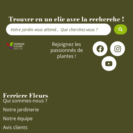
Trouver en un clic avec la recherche !
Search
...
F
Y
I
Rejoignez les
passionnés de
a
o
n
plantes !
c
u
s
e
t
t
b
u
a
o
b
g
o
e
r
Ferriere Fleurs
k
a
Qui sommes-nous ?
m
Notre jardinerie
Notre équipe
Avis clients