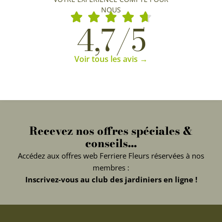
NOUS
4,7/5
Voir tous les avis →
Recevez nos offres spéciales &
conseils...
Accédez aux offres web Ferriere Fleurs réservées à nos
membres :
Inscrivez-vous au club des jardiniers en ligne !