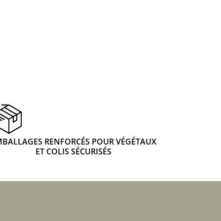
 & Graines Spéciales Fraîcheur
 fleurs de A à Z
u Potager
MBALLAGES RENFORCÉS POUR VÉGÉTAUX
ET COLIS SÉCURISÉS