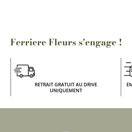
Rosiers à grosses fleurs
Semences
d’Antan
Rosiers parfumés
Bulbes de
Rosiers grimpants
Bulbes d
Ferriere Fleurs s'engage !
RETRAIT GRATUIT AU DRIVE
E
UNIQUEMENT