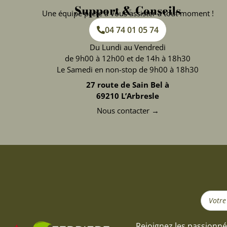
Support & Conseils
Une équipe prête à vous assister à tout moment !
04 74 01 05 74
Du Lundi au Vendredi
de 9h00 à 12h00 et de 14h à 18h30
Le Samedi en non-stop de 9h00 à 18h30
27 route de Sain Bel à
69210 L’Arbresle
Nous contacter →
Search
...
Rejoignez les passionné