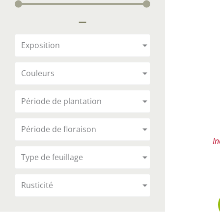
Arbustes de terre de bruyère
Plantes v
—
Plantes Grimpantes
Plantes v
Arbres fruitiers
Plantes v
Exposition
Conifères
Plantes v
Couleurs
Plantes méditerranéennes et exotiques
Plantes vi
Rosiers
Période de plantation
Plantes vi
remarqua
Période de floraison
Plantes vi
In
Lavande 
Type de feuillage
Graminé
Rusticité