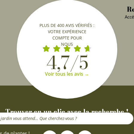
Re
Accé
PLUS DE 400 AVIS VÉRIFIÉS :
VOTRE EXPÉRIENCE
COMPTE POUR
NOUS
4,7/5
Voir tous les avis →
Trouver en un clic avec la recherche !
F
I
Y
s de plantes !