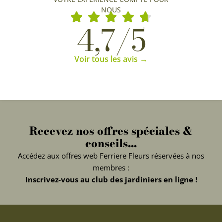
NOUS
4,7/5
Voir tous les avis →
Recevez nos offres spéciales &
conseils...
Accédez aux offres web Ferriere Fleurs réservées à nos
membres :
Inscrivez-vous au club des jardiniers en ligne !