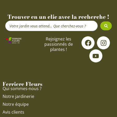
Trouver en un clic avec la recherche !
Search
...
F
Y
I
Rejoignez les
passionnés de
a
o
n
plantes !
c
u
s
e
t
t
b
u
a
o
b
g
o
e
r
Ferriere Fleurs
k
a
Qui sommes-nous ?
m
Notre jardinerie
Notre équipe
Avis clients