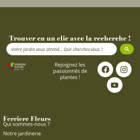
Trouver en un clic avec la recherche !
Search
...
F
Y
I
Rejoignez les
passionnés de
a
o
n
plantes !
c
u
s
e
t
t
b
u
a
o
b
g
o
e
r
Ferriere Fleurs
k
a
Qui sommes-nous ?
m
Notre jardinerie