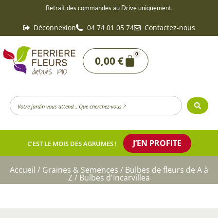
Aller
Retrait des commandes au Drive uniquement.
au
Déconnexion
04 74 01 05 74
Contactez-nous
contenu
0
Panier
0,00
€
Search
...
J’EN PROFITE
C’EST LE MOIS DES AGRUMES !
Accueil
/
Graines & Semences
/
Bulbes de fleurs de A à
Z
/ Bulbes d'Incarvillea