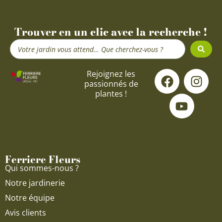
Trouver en un clic avec la recherche !
Search
...
F
Y
I
Rejoignez les
passionnés de
a
o
n
plantes !
c
u
s
e
t
t
b
u
a
o
b
g
o
e
r
Ferriere Fleurs
k
a
Qui sommes-nous ?
m
Notre jardinerie
Notre équipe
Avis clients