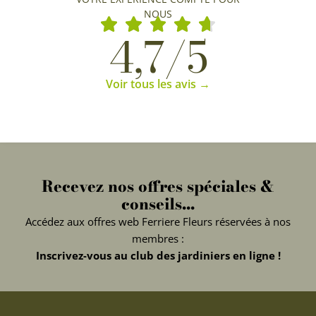
NOUS
4,7/5
Voir tous les avis →
Recevez nos offres spéciales &
conseils...
Accédez aux offres web Ferriere Fleurs réservées à nos
membres :
Inscrivez-vous au club des jardiniers en ligne !