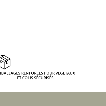
 & Graines Spéciales Fraîcheur
 fleurs de A à Z
u Potager
MBALLAGES RENFORCÉS POUR VÉGÉTAUX
ET COLIS SÉCURISÉS