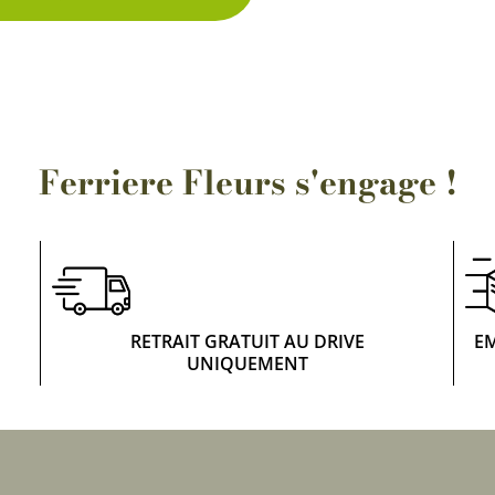
Rosiers à grosses fleurs
Semences
d’Antan
Rosiers parfumés
Bulbes de
Rosiers grimpants
Bulbes d
Ferriere Fleurs s'engage !
RETRAIT GRATUIT AU DRIVE
E
UNIQUEMENT