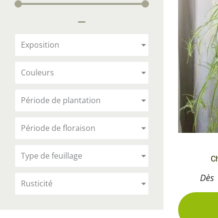
Arbustes de terre de bruyère
Plantes v
—
Plantes Grimpantes
Plantes v
Arbres fruitiers
Plantes v
Exposition
Conifères
Plantes v
Couleurs
Plantes méditerranéennes et exotiques
Plantes vi
Rosiers
Période de plantation
Plantes vi
remarqua
Période de floraison
Plantes vi
Lavande 
Type de feuillage
C
Graminé
Dès
Rusticité