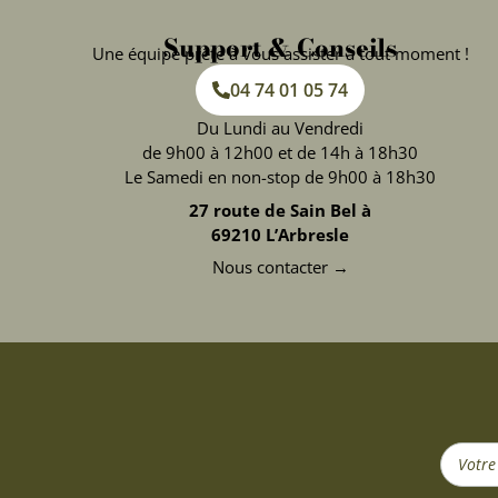
Support & Conseils
Une équipe prête à vous assister à tout moment !
04 74 01 05 74
Du Lundi au Vendredi
de 9h00 à 12h00 et de 14h à 18h30
Le Samedi en non-stop de 9h00 à 18h30
27 route de Sain Bel à
69210 L’Arbresle
Nous contacter →
Search
...