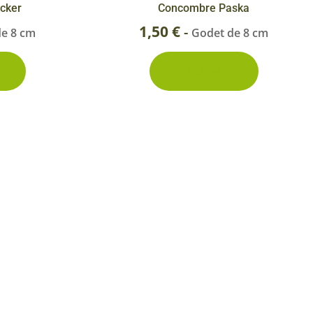
cker
Concombre Paska
1,50
€
-
de 8 cm
Godet de 8 cm
Découvrir