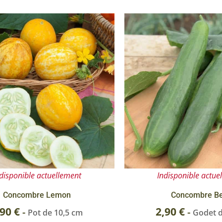
Rosiers à grosses fleurs
Semences
d’Antan
Rosiers parfumés
Bulbes de
Rosiers grimpants
Bulbes d
disponible actuellement
Indisponible actue
Concombre Lemon
Concombre Be
,90
€
2,90
€
-
-
Pot de 10,5 cm
Godet 