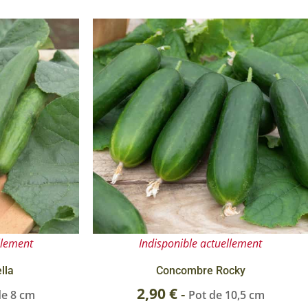
 & Graines Spéciales Fraîcheur
 fleurs de A à Z
u Potager
llement
Indisponible actuellement
lla
Concombre Rocky
2,90
€
-
de 8 cm
Pot de 10,5 cm