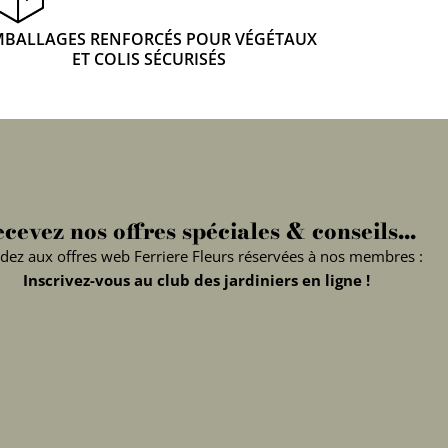
MBALLAGES RENFORCÉS POUR VÉGÉTAUX
ET COLIS SÉCURISÉS
cevez nos offres spéciales & conseils...
dez aux offres web Ferriere Fleurs réservées à nos membres :
Inscrivez-vous au club des jardiniers en ligne !