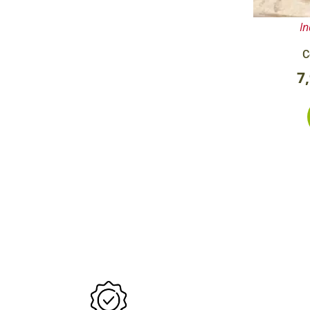
In
C
7