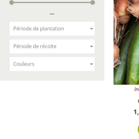
Arbustes de terre de bruyère
Plantes v
—
Plantes Grimpantes
Plantes v
Arbres fruitiers
Plantes v
Période de plantation
Conifères
Plantes v
Période de récolte
Plantes méditerranéennes et exotiques
Plantes vi
Rosiers
Couleurs
Plantes vi
remarqua
Plantes vi
In
Lavande 
Graminé
1