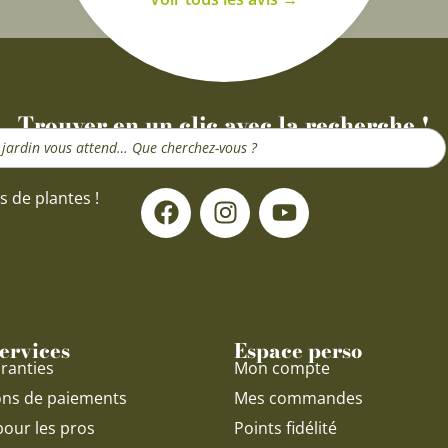
Trouver en un clic avec la recherche !
F
I
Y
s de plantes !
a
n
o
c
s
u
e
t
t
b
a
u
o
g
b
o
r
e
ervices
Espace perso
k
a
ranties
Mon compte
m
ons de paiements
Mes commandes
pour les pros
Points fidélité