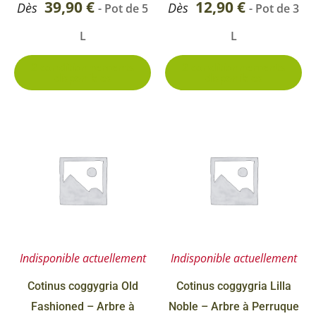
39,90
€
12,90
€
Dès
Dès
- Pot de 5
- Pot de 3
page
pa
L
L
du
du
produit
pr
2 conditionnements
2 conditionnements
disponibles
disponibles
Indisponible actuellement
Indisponible actuellement
Cotinus coggygria Old
Cotinus coggygria Lilla
Fashioned – Arbre à
Noble – Arbre à Perruque