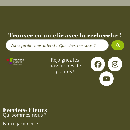
Trouver en un clic avec la recherche !
Search
...
F
Y
I
Rejoignez les
passionnés de
a
o
n
plantes !
c
u
s
e
t
t
b
u
a
o
b
g
o
e
r
Ferriere Fleurs
k
a
Qui sommes-nous ?
m
Notre jardinerie