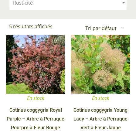
Rusticité
5 résultats affichés
Ce
Ce
produit
pr
a
a
plusieurs
pl
variations.
va
Les
Le
options
op
En stock
En stock
peuvent
pe
être
êt
Cotinus coggygria Royal
Cotinus coggygria Young
choisies
ch
Purple – Arbre à Perruque
Lady – Arbre à Perruque
sur
su
Pourpre à Fleur Rouge
Vert à Fleur Jaune
la
la