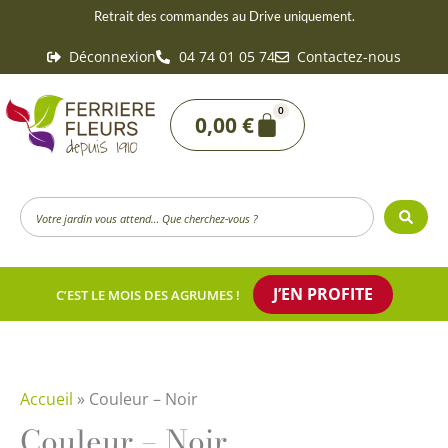
Aller
Retrait des commandes au Drive uniquement.
au
Déconnexion
04 74 01 05 74
Contactez-nous
contenu
0
Panier
0,00
€
Search
...
J’EN PROFITE
C’EST LE MOIS DES AGRUMES !
Accueil
»
Couleur – Noir
Couleur – Noir