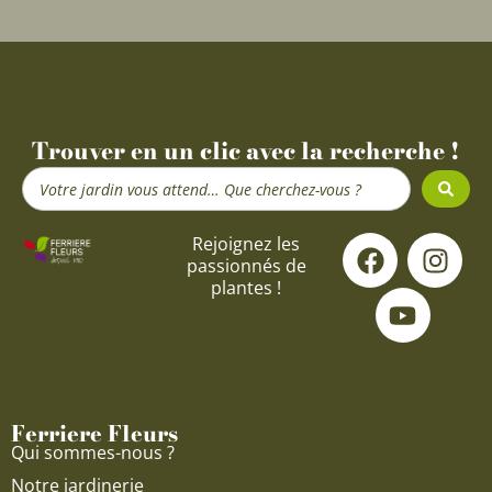
Trouver en un clic avec la recherche !
Search
...
F
Y
I
Rejoignez les
passionnés de
a
o
n
plantes !
c
u
s
e
t
t
b
u
a
o
b
g
o
e
r
Ferriere Fleurs
k
a
Qui sommes-nous ?
m
Notre jardinerie