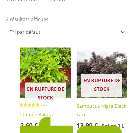
2 résultats affichés
Ce
produit
a
plusieurs
EN RUPTURE DE
variations.
EN RUPTURE DE
STOCK
Les
STOCK
options
Sambucus Nigra Black
peuvent
Ipomée Batata
Lace
être
2,60
€
13,90
€
3
Pot de 3 L
-
choisies