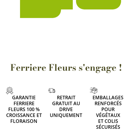
conditionnements
Découvrir
sur
disponibles
la
page
du
produit
Ferriere Fleurs s'engage !
GARANTIE
RETRAIT
EMBALLAGES
FERRIERE
GRATUIT AU
RENFORCÉS
FLEURS 100 %
DRIVE
POUR
CROISSANCE ET
UNIQUEMENT
VÉGÉTAUX
FLORAISON
ET COLIS
1 avis
SÉCURISÉS