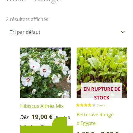
2 résultats affichés
Plage
Ce
Ce
de
produit
produi
prix :
1,50 €
a
a
à
2,00 €
plusieurs
plusie
variations.
variati
EN RUPTURE DE
Les
Les
STOCK
options
option
Hibiscus Althéa Mix
peuvent
peuve
Betterave Rouge
19,90
€
Dès
- Pot de 3
être
être
d’Egypte
15
L, Couleur - Blanc
choisies
choisi