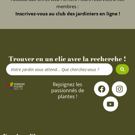
membres :
Inscrivez-vous au club des jardiniers en ligne !
Trouver en un clic avec la recherche !
Search
...
F
Y
I
Rejoignez les
passionnés de
a
o
n
plantes !
c
u
s
e
t
t
b
u
a
o
b
g
o
e
r