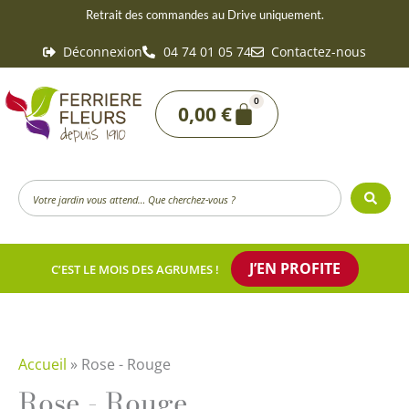
Aller
Retrait des commandes au Drive uniquement.
au
Déconnexion
04 74 01 05 74
Contactez-nous
contenu
0
Panier
0,00
€
Search
...
J’EN PROFITE
C’EST LE MOIS DES AGRUMES !
Accueil
»
Rose - Rouge
Rose - Rouge