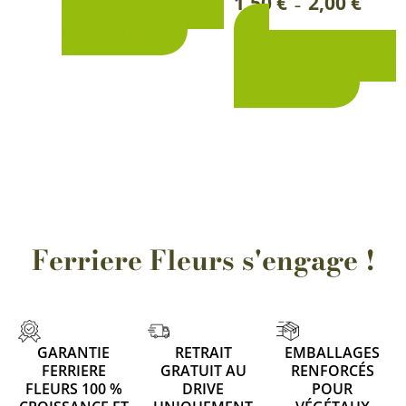
1,50
€
2,00
€
conditionnements
–
sur
sur
disponibles
2
la
la
conditionnements
page
page
disponibles
du
du
produit
produi
Ferriere Fleurs s'engage !
GARANTIE
RETRAIT
EMBALLAGES
FERRIERE
GRATUIT AU
RENFORCÉS
FLEURS 100 %
DRIVE
POUR