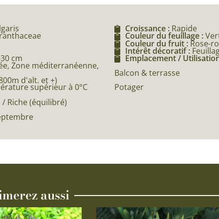
lgaris
Croissance :
Rapide
aranthaceae
Couleur du feuillage :
Ver
Couleur du fruit :
Rose-ro
Intérêt décoratif :
Feuilla
-30 cm
Emplacement / Utilisation
e, Zone méditerranéenne,
Balcon & terrasse
0m d'alt. et +)
Potager
pérature supérieur à 0°C
 / Riche (équilibré)
Septembre
imerez aussi
Ce