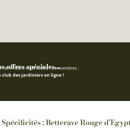
 offres spéciales...
rriere Fleurs réservées à nos membres :
 club des jardiniers en ligne !
Spécificités : Betterave Rouge d’Egyp