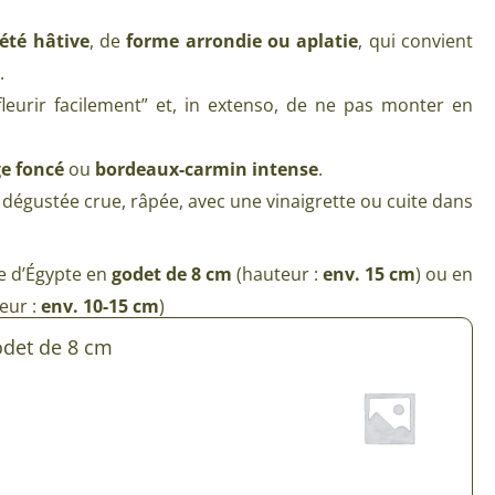
Plantes d’intérieur pour ombre
& semences BIO
iété hâtive
, de
forme arrondie ou aplatie
, qui convient
Plantes pour salle de bain
.
Potageres en mélange
Plantes de bureau
“fleurir facilement” et, in extenso, de ne pas monter en
 pour gazon & prairie
Plantes d’intérieur dépolluantes
ert & Plantes utiles
ge foncé
ou
bordeaux-carmin intense
.
Plantes d’intérieur colorées
 dégustée crue, râpée, avec une vinaigrette ou cuite dans
pour semis de printemps
Plantes tropicales d’intérieur
pour semis d’été
Plantes increvables
e d’Égypte en
godet de 8 cm
(hauteur :
env. 15 cm
) ou en
pour semis d’automne
eur :
env. 10-15 cm
)
 & Graines Spéciales Semis
odet de 8 cm
 & Graines Spéciales petit
 & Graines Spéciales grand