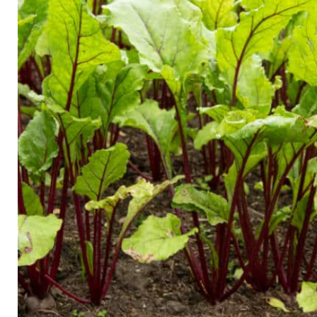
Arbustes de terre de bruyère
Plantes v
Plantes Grimpantes
Plantes v
Arbres fruitiers
Plantes v
Conifères
Plantes v
Plantes méditerranéennes et exotiques
Plantes vi
Rosiers
Plantes vi
remarqua
Plantes vi
Lavande 
Graminé