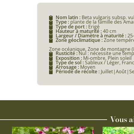
Nom latin :
Beta vulgaris subsp. vu
Type :
plante de la famille des Am
Type de port :
Erigé
Hauteur à maturité :
40 cm
Largeur / Diamètre à maturité :
25
Zone géoclimatique :
Zone tempéré
Zone océanique, Zone de montagne (80
Rusticité :
Nul : nécessite une tem
Exposition :
Mi-ombre, Plein soleil
Type de sol :
Sableux / Léger, Franc
Arrosage :
Moyen
Période de récolte :
Juillet|Août|
Vous a