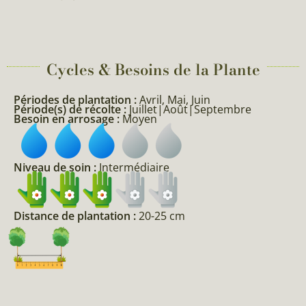
Cycles & Besoins de la Plante​
Périodes de plantation :
Avril, Mai, Juin
Période(s) de récolte :
Juillet|Août|Septembre
Besoin en arrosage :
Moyen
Niveau de soin :
Intermédiaire
Distance de plantation :
20-25 cm