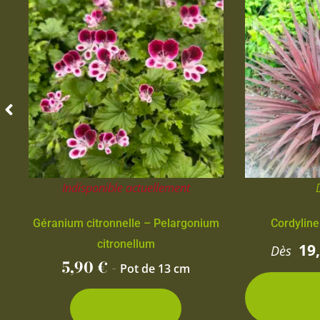
Indisponible actuellement
Géranium citronnelle – Pelargonium
Cordyline
citronellum
19
Dès
5,90
€
-
Pot de 13 cm
2 con
d
Découvrir