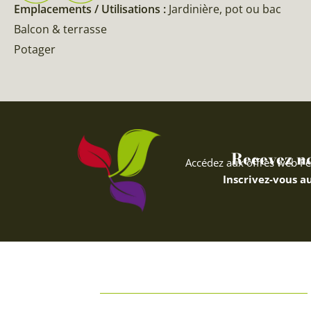
Emplacements / Utilisations :
Jardinière, pot ou bac
Balcon & terrasse
Potager
Recevez nos
Accédez aux offres web Fe
Inscrivez-vous au