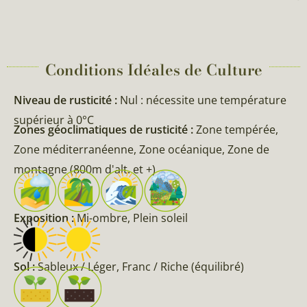
Conditions Idéales de Culture
Niveau de rusticité :
Nul : nécessite une température
supérieur à 0°C
Zones géoclimatiques de rusticité :
Zone tempérée,
Zone méditerranéenne, Zone océanique, Zone de
montagne (800m d'alt. et +)
Exposition :
Mi-ombre, Plein soleil
Sol :
Sableux / Léger, Franc / Riche (équilibré)