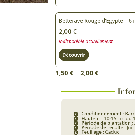
Rosiers à grosses fleurs
Semences
d’Antan
Rosiers parfumés
Betterave Rouge d’Egypte – 6
Bulbes de
Rosiers grimpants
2,00
€
Bulbes d
Indisponible actuellement
Découvrir
Plage
1,50
€
2,00
€
–
de
prix :
Infor
1,50 €
à
Conditionnement :
Barq
2,00 €
Hauteur :
10-15 cm ou 
Période de plantation :
Période de récolte :
Jui
Feuillage :
Caduc