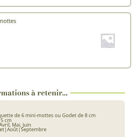
 & Graines Spéciales Fraîcheur
 mottes
 fleurs de A à Z
u Potager
mations à retenir...
uette de 6 mini-mottes ou Godet de 8 cm
15 cm
Avril, Mai, Juin
llet|Août|Septembre